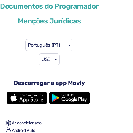
Volkswagen T-Cross
Documentos do Programador
ou similar
Menções Jurídicas
Português (PT)
USD
41 US$
a partir de
por dia
4 portas
Descarregar a app Movly
Transmissão automática
5 lugares
2 malas grandes
Uma mala pequena
Cheio-Cheio
Ar condicionado
Android Auto