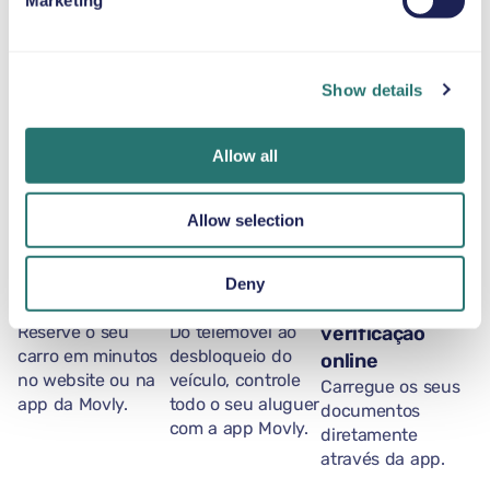
Marketing
como o histórico Castillo de Colomares, descubra a vida
marinha no Selwo Marina ou aprecie as vistas
panorâmicas da Roda Gigante de Málaga (Mirador
Princess) — tudo com a conveniência e a versatilidade
Show details
deste SUV compacto. Perfeito para viajantes que
valorizam agilidade, conforto e praticidade, o
Allow all
Volkswagen T-Cross garante uma experiência suave e
sem stresse enquanto explora a cidade e as atrações
próximas.
Allow selection
Deny
Num instante
App Movly
Obtenha
Reserve o seu
Do telemóvel ao
verificação
carro em minutos
desbloqueio do
online
no website ou na
veículo, controle
Carregue os seus
app da Movly.
todo o seu aluguer
documentos
com a app Movly.
diretamente
através da app.