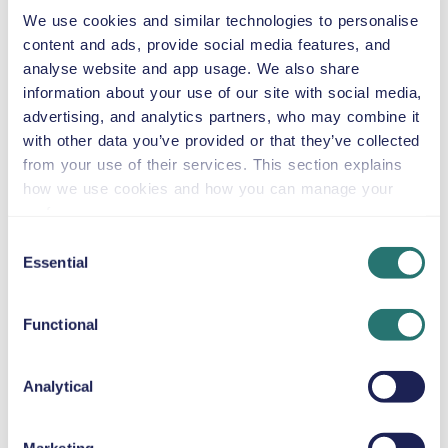
We use cookies and similar technologies to personalise
content and ads, provide social media features, and
ALMOFADA DE ELEVAÇÃO
analyse website and app usage. We also share
Até 36 kg
information about your use of our site with social media,
advertising, and analytics partners, who may combine it
with other data you’ve provided or that they’ve collected
from your use of their services. This section explains
CORRENTES PARA A NEVE
how we use cookies and how you can manage your
preferences.
Explore Málaga e arredores com um Volkswagen T-
Cross, um SUV compacto e económico, ideal para casais
Consent
Essential
ou pequenas famílias. Com caixa automática, quatro
Selection
portas e cinco lugares, acomoda confortavelmente duas
malas grandes e uma pequena, sendo perfeito para
Functional
passeios pela cidade e pequenas escapadas fora dela. O
Volkswagen T-Cross combina boa manobrabilidade com
uma posição de condução ligeiramente mais alta,
Analytical
permitindo circular com confiança por ruas estreitas,
trânsito urbano e estradas panorâmicas. Visite atrações