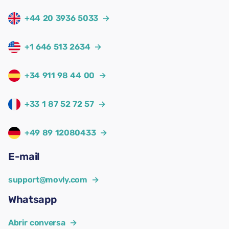
+44 20 3936 5033
→
+1 646 513 2634
→
+34 911 98 44 00
→
+33 1 87 52 72 57
→
+49 89 12080433
→
E-mail
support@movly.com
→
Whatsapp
Abrir conversa
→