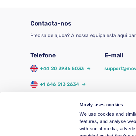
Contacta-nos
Precisa de ajuda? A nossa equipa está aqui pa
Telefone
E-mail
+44 20 3936 5033
→
support@mov
+1 646 513 2634
→
+34 911 98 44 00
→
Movly uses cookies
We use cookies and simila
+33 1 87 52 72 57
→
features, and analyse web
with social media, adverti
+49 89 12080433
→
provided or that they’ve c