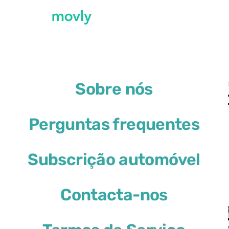
←
Todos os carros disponíveis no Aeropor
Sobre nós
Aluguer de Toyota Yaris
Perguntas frequentes
Toyota Yaris Cross
Subscrição automóvel
ou similar
Contacta-nos