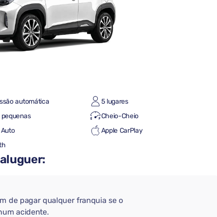
ssão automática
5 lugares
s pequenas
Cheio-Cheio
 Auto
Apple CarPlay
th
 aluguer:
em de pagar qualquer franquia se o
 num acidente.