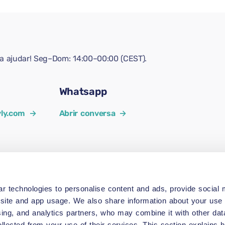
ra ajudar! Seg–Dom: 14:00–00:00 (CEST).
Whatsapp
ly.com
→
Abrir conversa
→
r technologies to personalise content and ads, provide social 
site and app usage. We also share information about your use o
sing, and analytics partners, who may combine it with other dat
ollected from your use of their services. This section explains