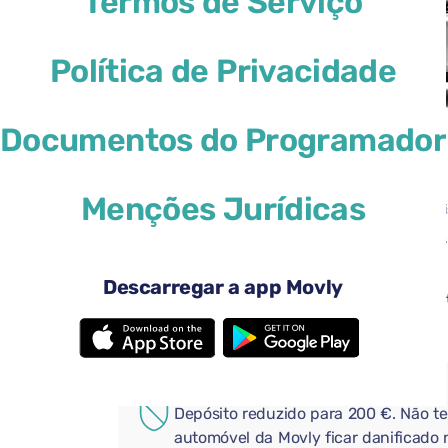
Termos de Serviço
Política de Privacidade
Documentos do Programador
29 US$
a partir de
por dia
Menções Jurídicas
4 portas
Transmi
Uma mala grande
2 mala
Ar condicionado
Android
Descarregar a app Movly
Câmera de visão traseira
Bluetoo
Adicione extras úteis ao seu
COBERTURA ADICIONAL
Depósito reduzido para 200 €. Não t
automóvel da Movly ficar danificado