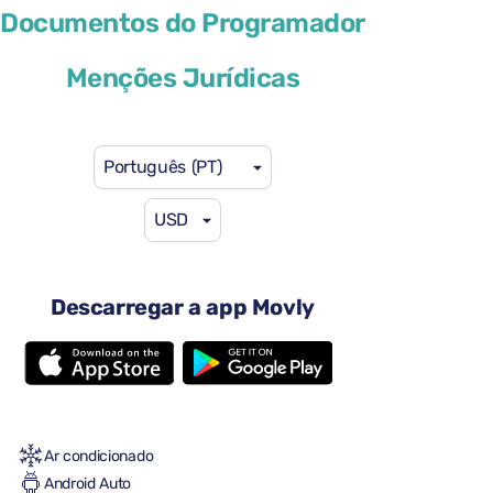
Kia Sportage
Documentos do Programador
ou similar
Menções Jurídicas
Português (PT)
USD
46 US$
a partir de
por dia
4 portas
Descarregar a app Movly
Transmissão automática
5 lugares
3 malas grandes
Uma mala pequena
Cheio-Cheio
Ar condicionado
Android Auto