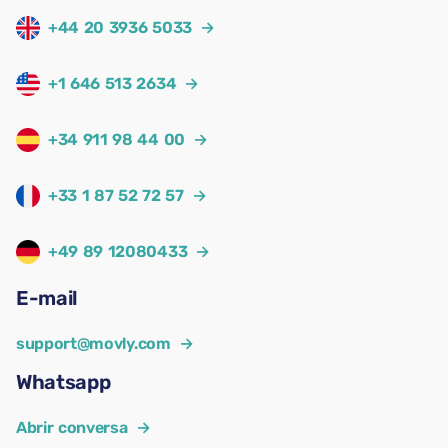
+44 20 3936 5033
→
+1 646 513 2634
→
+34 911 98 44 00
→
+33 1 87 52 72 57
→
+49 89 12080433
→
E-mail
support@movly.com
→
Whatsapp
Abrir conversa
→