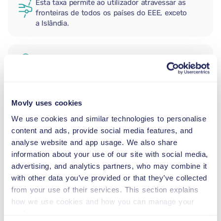
Esta taxa permite ao utilizador atravessar as
fronteiras de todos os países do EEE, exceto
a Islândia.
CONDUTOR ADICIONAL
CADEIRA AUTO PARA RECÉM-
Movly uses cookies
NASCIDOS
We use cookies and similar technologies to personalise
2,5–13 kg
content and ads, provide social media features, and
analyse website and app usage. We also share
information about your use of our site with social media,
CADEIRA AUTO PARA CRIANÇAS
PEQUENAS
advertising, and analytics partners, who may combine it
9–18 kg
with other data you’ve provided or that they’ve collected
from your use of their services. This section explains
how we use cookies and how you can manage your
ASSENTO ELEVATÓRIO
preferences.
15–36 kg