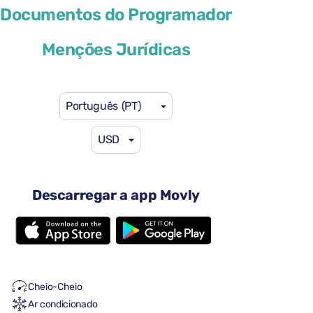
Documentos do Programador
DS 4
Menções Jurídicas
ou similar
Português (PT)
USD
41 US$
a partir de
por dia
Descarregar a app Movly
4 portas
Transmissão automática
5 lugares
2 malas grandes
Uma mala pequena
Cheio-Cheio
Ar condicionado