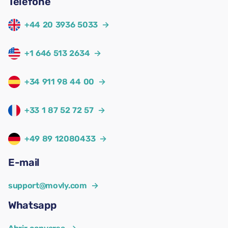
Telefone
+44 20 3936 5033
→
+1 646 513 2634
→
+34 911 98 44 00
→
+33 1 87 52 72 57
→
+49 89 12080433
→
E-mail
support@movly.com
→
Whatsapp