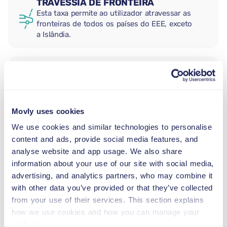
TRAVESSIA DE FRONTEIRA
Esta taxa permite ao utilizador atravessar as
fronteiras de todos os países do EEE, exceto
a Islândia.
CONDUTOR ADICIONAL
Movly uses cookies
CADEIRA AUTO PARA RECÉM-
NASCIDOS
We use cookies and similar technologies to personalise
2,5–13 kg
content and ads, provide social media features, and
analyse website and app usage. We also share
information about your use of our site with social media,
CADEIRA AUTO PARA CRIANÇAS
advertising, and analytics partners, who may combine it
PEQUENAS
with other data you’ve provided or that they’ve collected
9–18 kg
from your use of their services. This section explains
how we use cookies and how you can manage your
preferences.
ASSENTO ELEVATÓRIO