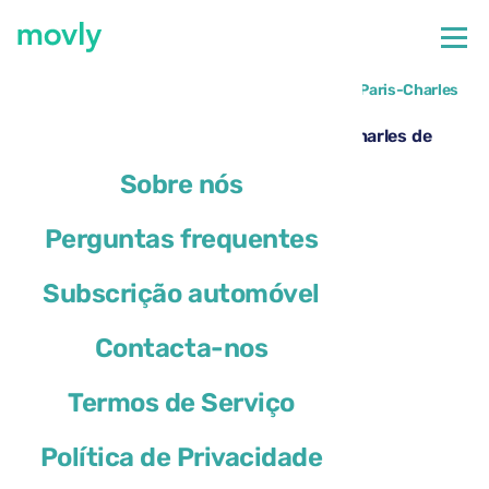
←
Todos os carros disponíveis no Aeroporto de Paris-Charles
de Gaulle
Aluguer de DS 4 no Aeroporto de Paris Charles de
Gaulle – Movly
Sobre nós
Perguntas frequentes
Subscrição automóvel
Contacta-nos
Termos de Serviço
Política de Privacidade