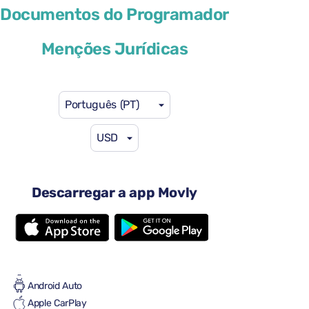
Skoda Octavia Estate
Documentos do Programador
ou similar
Menções Jurídicas
Português (PT)
USD
46 US$
a partir de
por dia
4 portas
Descarregar a app Movly
Transmissão automática
5 lugares
4 malas grandes
Cheio-Cheio
Ar condicionado
Android Auto
Apple CarPlay