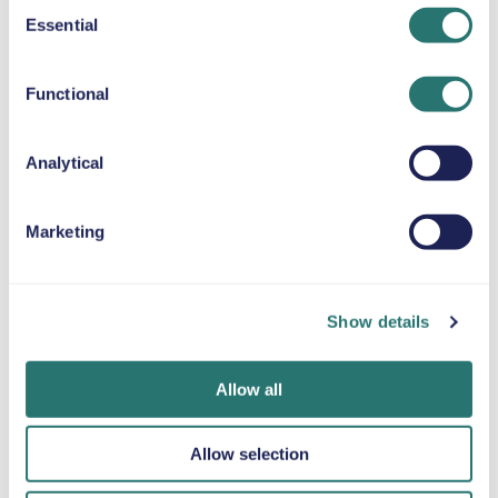
Consent
Essential
Selection
ALMOFADA DE ELEVAÇÃO
Até 36 kg
Functional
CORRENTES PARA A NEVE
Analytical
Marketing
Num instante
App Movly
Obtenha
Reserve o seu
Do telemóvel ao
verificação
Show details
carro em minutos
desbloqueio do
online
no website ou na
veículo, controle
Carregue os seus
app da Movly.
todo o seu aluguer
documentos
Allow all
com a app Movly.
diretamente
através da app.
Allow selection