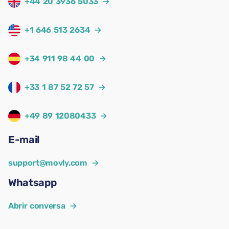
+44 20 3936 5033
→
+1 646 513 2634
→
+34 911 98 44 00
→
+33 1 87 52 72 57
→
+49 89 12080433
→
E-mail
support@movly.com
→
Whatsapp
Abrir conversa
→