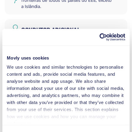
fronteiras de todos os países do EEE, exceto
a Islândia.
CONDUTOR ADICIONAL
CADEIRA AUTO PARA RECÉM-
Movly uses cookies
NASCIDOS
2,5–13 kg
We use cookies and similar technologies to personalise
content and ads, provide social media features, and
analyse website and app usage. We also share
CADEIRA AUTO PARA CRIANÇAS
information about your use of our site with social media,
PEQUENAS
advertising, and analytics partners, who may combine it
9–18 kg
with other data you’ve provided or that they’ve collected
from your use of their services. This section explains
how we use cookies and how you can manage your
ASSENTO ELEVATÓRIO
preferences.
15–36 kg