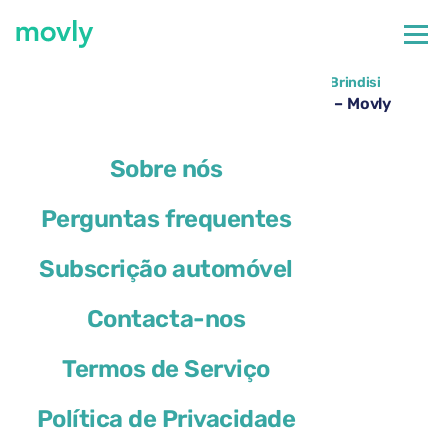
←
Todos os carros disponíveis no Aeroporto de Brindisi
Aluguer de DS 4 no Aeroporto de Brindisi – Movly
Sobre nós
Perguntas frequentes
Subscrição automóvel
Contacta-nos
Termos de Serviço
Política de Privacidade
DS 4