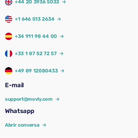
+44 20 3936 5033
→
+1 646 513 2634
→
+34 911 98 44 00
→
+33 1 87 52 72 57
→
+49 89 12080433
→
E-mail
support@movly.com
→
Whatsapp
Abrir conversa
→