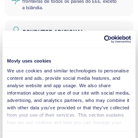
fronteiras de todos os países do EEE, exceto
a Islândia.
CONDUTOR ADICIONAL
CADEIRA AUTO PARA RECÉM-
Movly uses cookies
NASCIDOS
2,5–13 kg
We use cookies and similar technologies to personalise
content and ads, provide social media features, and
analyse website and app usage. We also share
CADEIRA AUTO PARA CRIANÇAS
information about your use of our site with social media,
PEQUENAS
advertising, and analytics partners, who may combine it
9–18 kg
with other data you’ve provided or that they’ve collected
from your use of their services. This section explains
how we use cookies and how you can manage your
ASSENTO ELEVATÓRIO
preferences.
15–36 kg