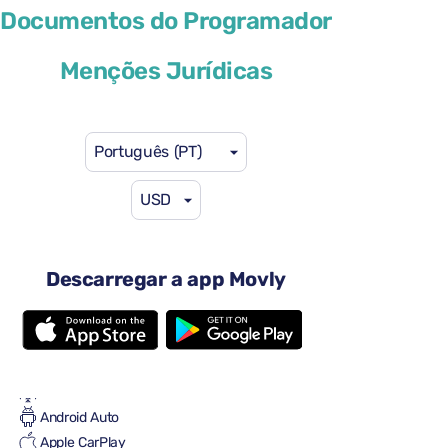
Documentos do Programador
ou similar
Menções Jurídicas
Português (PT)
USD
41 US$
a partir de
por dia
4 portas
Transmissão automática
Descarregar a app Movly
5 lugares
2 malas grandes
Uma mala pequena
Cheio-Cheio
Ar condicionado
Android Auto
Apple CarPlay