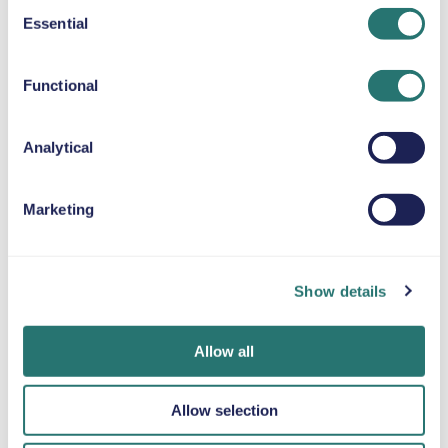
Consent
Essential
Selection
ALMOFADA DE ELEVAÇÃO
Até 36 kg
Functional
CORRENTES PARA A NEVE
Analytical
Marketing
Num instante
App Movly
Obtenha
Reserve o seu
Do telemóvel ao
verificação
Show details
carro em minutos
desbloqueio do
online
no website ou na
veículo, controle
Carregue os seus
app da Movly.
todo o seu aluguer
documentos
Allow all
com a app Movly.
diretamente
através da app.
Allow selection