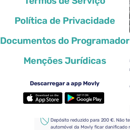
Termos de Serviço
Política de Privacidade
Documentos do Programador
46 US$
a partir de
por dia
Menções Jurídicas
4 portas
Transmi
3 malas grandes
Uma ma
Ar condicionado
Android
Descarregar a app Movly
Câmera de visão traseira
Bluetoo
Adicione extras úteis ao seu
COBERTURA ADICIONAL
Depósito reduzido para 200 €. Não t
automóvel da Movly ficar danificado