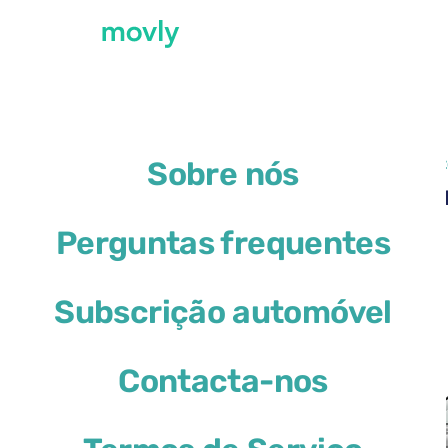
←
Todos os carros disponíveis no Aeroport
Sobre nós
Aluguer de Skoda Karoq 
Perguntas frequentes
Skoda Karoq
Subscrição automóvel
ou similar
Contacta-nos