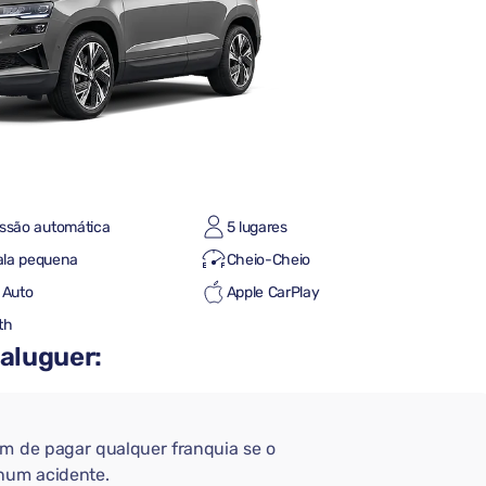
ssão automática
5 lugares
la pequena
Cheio-Cheio
 Auto
Apple CarPlay
th
 aluguer:
em de pagar qualquer franquia se o
 num acidente.