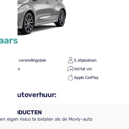
aars
omatische versnellingsbak
5 zitplaatsen
eine koffers
Vol tot vol
roid Auto
Apple CarPlay
etooth
n uw autoverhuur:
NGSPRODUCTEN
en eigen risico te betalen als de Movly-auto