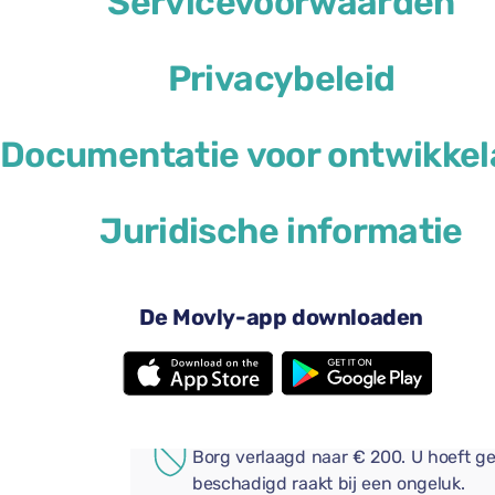
Servicevoorwaarden
Privacybeleid
Documentatie voor ontwikkel
US$ 29
vanaf
per dag
Juridische informatie
4 deuren
Aut
Een grote koffer
2 kl
Airconditioning
And
De Movly-app downloaden
Achteruitrijcamera
Blu
Voeg handige extra's toe aa
AANVULLENDE VERZEKERI
Borg verlaagd naar € 200. U hoeft ge
beschadigd raakt bij een ongeluk.