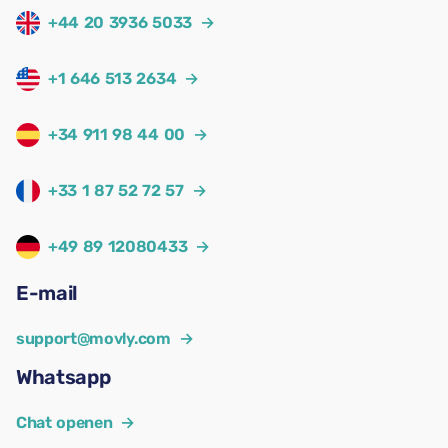
+44 20 3936 5033
→
+1 646 513 2634
→
+34 911 98 44 00
→
+33 1 87 52 72 57
→
+49 89 12080433
→
E-mail
support@movly.com
→
Whatsapp
Chat openen
→