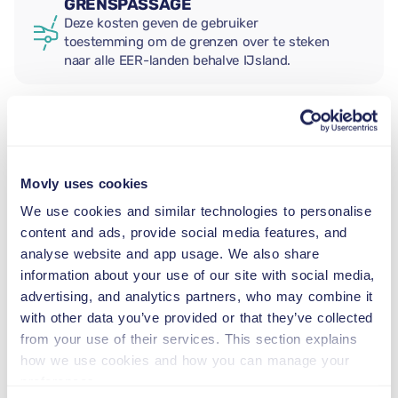
GRENSPASSAGE
Deze kosten geven de gebruiker
toestemming om de grenzen over te steken
naar alle EER-landen behalve IJsland.
EXTRA BESTUURDER
Movly uses cookies
BABY AUTOSTOEL
We use cookies and similar technologies to personalise
2,5–13 kg
content and ads, provide social media features, and
analyse website and app usage. We also share
information about your use of our site with social media,
PEUTER AUTOSTOEL
advertising, and analytics partners, who may combine it
9–18 kg
with other data you’ve provided or that they’ve collected
from your use of their services. This section explains
VERHOOGD KINDERZITJE
how we use cookies and how you can manage your
15–36 kg
preferences.