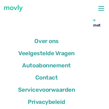
←
Alle beschikbare auto's op de luchthaven van Valencia
Autoverhuur op Valencia Airport – BMW 1 Series met
Movly
Over ons
Veelgestelde Vragen
Autoabonnement
Contact
Servicevoorwaarden
Privacybeleid