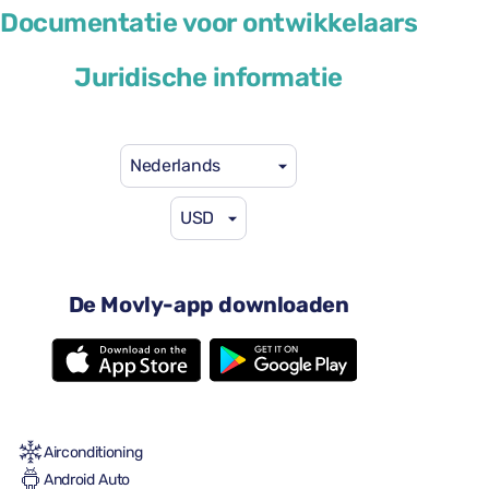
BMW 1 Series
Documentatie voor ontwikkelaars
of soortgelijk
Juridische informatie
Nederlands
USD
US$ 41
vanaf
per dag
4 deuren
De Movly-app downloaden
Automatische versnellingsbak
5 zitplaatsen
2 grote koffers
Een kleine koffer
Vol tot vol
Airconditioning
Android Auto