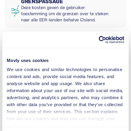
GRENSPASSAGE
Deze kosten geven de gebruiker
toestemming om de grenzen over te steken
naar alle EER-landen behalve IJsland.
EXTRA BESTUURDER
Movly uses cookies
BABY AUTOSTOEL
We use cookies and similar technologies to personalise
2,5–13 kg
content and ads, provide social media features, and
analyse website and app usage. We also share
information about your use of our site with social media,
PEUTER AUTOSTOEL
advertising, and analytics partners, who may combine it
9–18 kg
with other data you’ve provided or that they’ve collected
from your use of their services. This section explains
VERHOOGD KINDERZITJE
how we use cookies and how you can manage your
15–36 kg
preferences.