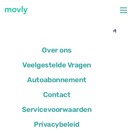
←
Alle beschikbare auto's op de luchthaven van Porto
Autoverhuur op Porto Airport – Skoda Karoq met
Movly
Over ons
Veelgestelde Vragen
Autoabonnement
Contact
Servicevoorwaarden
Privacybeleid