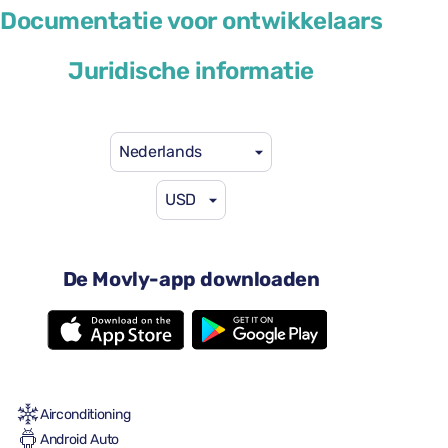
Skoda Karoq
Documentatie voor ontwikkelaars
of soortgelijk
Juridische informatie
Nederlands
USD
US$ 46
vanaf
per dag
4 deuren
De Movly-app downloaden
Automatische versnellingsbak
5 zitplaatsen
3 grote koffers
Een kleine koffer
Vol tot vol
Airconditioning
Android Auto