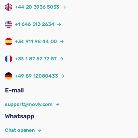
+44 20 3936 5033
→
+1 646 513 2634
→
+34 911 98 44 00
→
+33 1 87 52 72 57
→
+49 89 12080433
→
E-mail
support@movly.com
→
Whatsapp
Chat openen
→