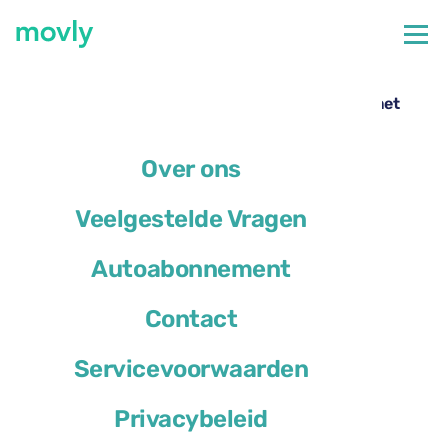
←
Alle beschikbare auto's op de luchthaven van Pisa
Autoverhuur op Pisa Airport – Renault Arkana met
Movly
Over ons
Veelgestelde Vragen
Autoabonnement
Contact
Servicevoorwaarden
Privacybeleid