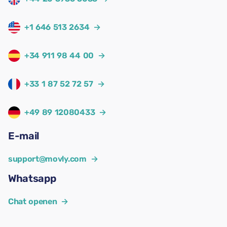
+1 646 513 2634
→
+34 911 98 44 00
→
+33 1 87 52 72 57
→
+49 89 12080433
→
E-mail
support@movly.com
→
Whatsapp
Chat openen
→