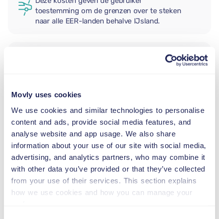
Deze kosten geven de gebruiker
toestemming om de grenzen over te steken
naar alle EER-landen behalve IJsland.
EXTRA BESTUURDER
Movly uses cookies
BABY AUTOSTOEL
2,5–13 kg
We use cookies and similar technologies to personalise
content and ads, provide social media features, and
analyse website and app usage. We also share
PEUTER AUTOSTOEL
information about your use of our site with social media,
9–18 kg
advertising, and analytics partners, who may combine it
with other data you’ve provided or that they’ve collected
from your use of their services. This section explains
VERHOOGD KINDERZITJE
how we use cookies and how you can manage your
15–36 kg
preferences.
Consent