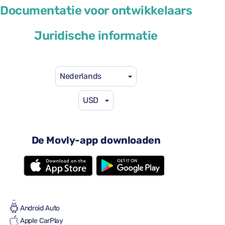
Renault Arkana
Documentatie voor ontwikkelaars
of soortgelijk
Juridische informatie
Nederlands
USD
US$ 41
vanaf
per dag
4 deuren
De Movly-app downloaden
Automatische versnellingsbak
5 zitplaatsen
2 grote koffers
Vol tot vol
Airconditioning
Android Auto
Apple CarPlay