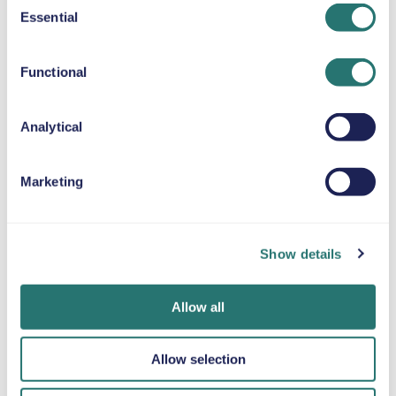
Essential
STOELVERHOGER
Selection
Tot 36 kg
Functional
SNEEUWKETTINGEN
Analytical
Marketing
Klaar in een
Movly-app
Word online
oogwenk
Ontgrendel het
geverifieerd
gemak. Regel uw
Boek uw auto
Upload uw
Show details
volledige
binnen enkele
documenten
autoverhuur
minuten via de
rechtstreeks via
rechtstreeks vanaf
website of app
de app.
Allow all
uw smartphone
van Movly.
met onze app.
Allow selection