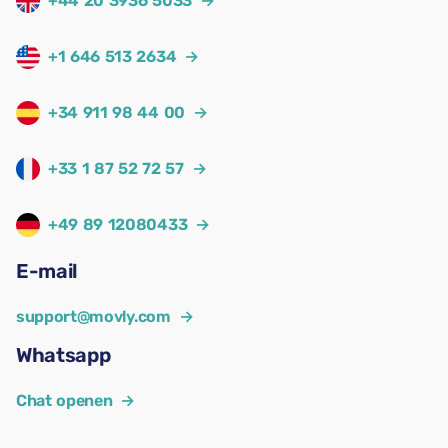
+44 20 3936 5033
→
+1 646 513 2634
→
+34 911 98 44 00
→
+33 1 87 52 72 57
→
+49 89 12080433
→
E-mail
support@movly.com
→
Whatsapp
Chat openen
→