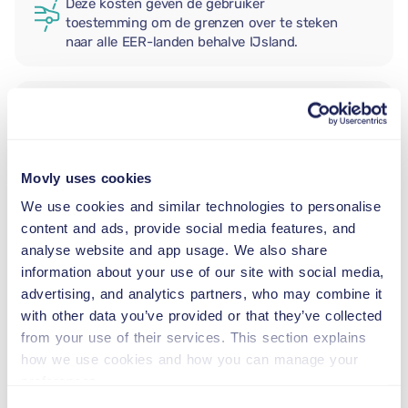
Deze kosten geven de gebruiker
toestemming om de grenzen over te steken
naar alle EER-landen behalve IJsland.
EXTRA BESTUURDER
Movly uses cookies
BABY AUTOSTOEL
2,5–13 kg
We use cookies and similar technologies to personalise
content and ads, provide social media features, and
analyse website and app usage. We also share
PEUTER AUTOSTOEL
information about your use of our site with social media,
9–18 kg
advertising, and analytics partners, who may combine it
with other data you’ve provided or that they’ve collected
from your use of their services. This section explains
VERHOOGD KINDERZITJE
how we use cookies and how you can manage your
15–36 kg
preferences.