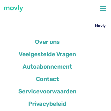
←
Alle beschikbare auto's op de luchthaven van Genoa
Autoverhuur op Genua Airport – Ford Kuga met Movly
Over ons
Veelgestelde Vragen
Autoabonnement
Contact
Servicevoorwaarden
Privacybeleid
Ford Kuga