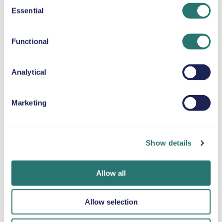
Consent
Essential
STOELVERHOGER
Selection
Tot 36 kg
Functional
SNEEUWKETTINGEN
Analytical
Marketing
Klaar in een
Movly-app
Word online
oogwenk
Ontgrendel het
geverifieerd
gemak. Regel uw
Boek uw auto
Upload uw
Show details
volledige
binnen enkele
documenten
autoverhuur
minuten via de
rechtstreeks via
rechtstreeks vanaf
website of app
de app.
Allow all
uw smartphone
van Movly.
met onze app.
Allow selection