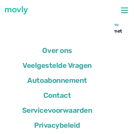
←
Alle beschikbare auto's op de luchthaven van Bergamo
Autoverhuur op Bergamo Airport – Ford Focus met
Movly
Over ons
Veelgestelde Vragen
Autoabonnement
Contact
Servicevoorwaarden
Privacybeleid