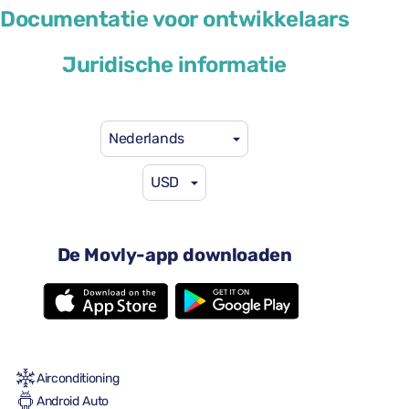
Ford Focus
Documentatie voor ontwikkelaars
of soortgelijk
Juridische informatie
Nederlands
USD
US$ 29
vanaf
per dag
4 deuren
De Movly-app downloaden
Automatische versnellingsbak
5 zitplaatsen
2 grote koffers
Een kleine koffer
Vol tot vol
Airconditioning
Android Auto