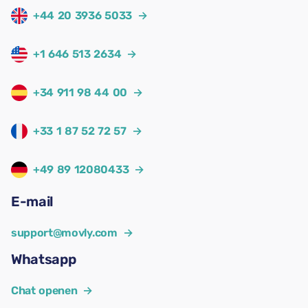
+44 20 3936 5033
→
+1 646 513 2634
→
+34 911 98 44 00
→
+33 1 87 52 72 57
→
+49 89 12080433
→
E-mail
support@movly.com
→
Whatsapp
Chat openen
→