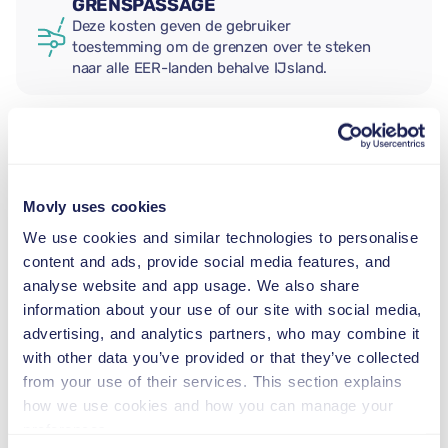
GRENSPASSAGE
Deze kosten geven de gebruiker
toestemming om de grenzen over te steken
naar alle EER-landen behalve IJsland.
EXTRA BESTUURDER
Movly uses cookies
BABY AUTOSTOEL
We use cookies and similar technologies to personalise
2,5–13 kg
content and ads, provide social media features, and
analyse website and app usage. We also share
information about your use of our site with social media,
PEUTER AUTOSTOEL
advertising, and analytics partners, who may combine it
9–18 kg
with other data you’ve provided or that they’ve collected
from your use of their services. This section explains
VERHOOGD KINDERZITJE
how we use cookies and how you can manage your
15–36 kg
preferences.