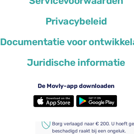
Servicevoorwaarden
Privacybeleid
Documentatie voor ontwikkel
US$ 41
vanaf
per dag
Juridische informatie
4 deuren
Aut
2 grote koffers
Vol 
Android Auto
App
De Movly-app downloaden
Bluetooth
Voeg handige extra's toe aa
AANVULLENDE VERZEKERI
Borg verlaagd naar € 200. U hoeft ge
beschadigd raakt bij een ongeluk.