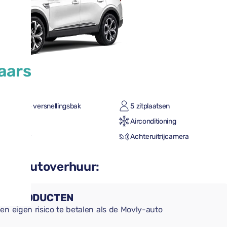
aars
omatische versnellingsbak
5 zitplaatsen
tot vol
Airconditioning
le CarPlay
Achteruitrijcamera
n uw autoverhuur:
NGSPRODUCTEN
en eigen risico te betalen als de Movly-auto