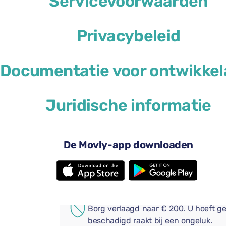
Servicevoorwaarden
Privacybeleid
Documentatie voor ontwikkel
US$ 41
vanaf
per dag
Juridische informatie
4 deuren
Aut
2 grote koffers
Vol 
Android Auto
App
De Movly-app downloaden
Bluetooth
Voeg handige extra's toe aa
AANVULLENDE VERZEKERI
Borg verlaagd naar € 200. U hoeft ge
beschadigd raakt bij een ongeluk.