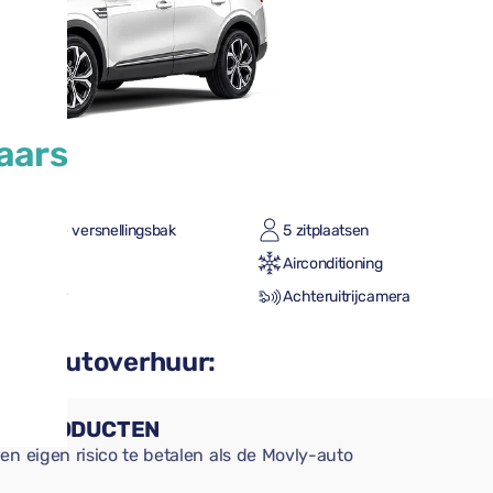
aars
omatische versnellingsbak
5 zitplaatsen
tot vol
Airconditioning
le CarPlay
Achteruitrijcamera
n uw autoverhuur:
NGSPRODUCTEN
en eigen risico te betalen als de Movly-auto