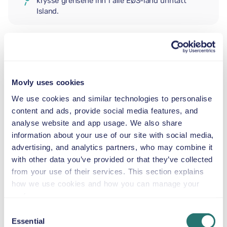
krysse grensene inn i alle EØS-land unntatt
Island.
EKSTRA FØRER
Movly uses cookies
BABYBILSTOL
We use cookies and similar technologies to personalise
2,5–13 kg
content and ads, provide social media features, and
analyse website and app usage. We also share
information about your use of our site with social media,
SMÅBARNSSTOL
9–18 kg
advertising, and analytics partners, who may combine it
with other data you’ve provided or that they’ve collected
from your use of their services. This section explains
BELTESTOL
how we use cookies and how you can manage your
15–36 kg
preferences.
Consent
Essential
Selection