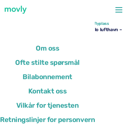
←
Alle tilgjengelige biler på Venezia Marco Polo flyplass
Leie av Toyota RAV4 på Venezia Marco Polo lufthavn –
fra Movly
Om oss
Ofte stilte spørsmål
Bilabonnement
Kontakt oss
Vilkår for tjenesten
Retningslinjer for personvern