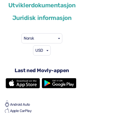
Toyota RAV4
Utviklerdokumentasjon
eller lignende
Juridisk informasjon
Norsk
USD
46 USD
fra
per dag
4 dører
Last ned Movly-appen
Automatisk transmisjon
5 seter
4 store kofferter
Full til Full
Aircondition
Android Auto
Apple CarPlay