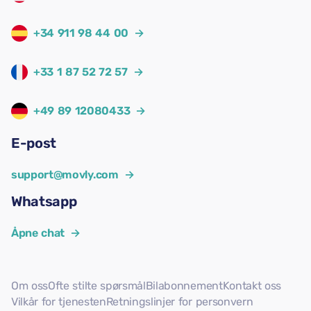
+34 911 98 44 00
→
+33 1 87 52 72 57
→
+49 89 12080433
→
E-post
support@movly.com
→
Whatsapp
Åpne chat
→
Om oss
Ofte stilte spørsmål
Bilabonnement
Kontakt oss
Vilkår for tjenesten
Retningslinjer for personvern