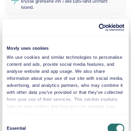
krysse grensene inn i alle EØS-land unntatt
Island.
EKSTRA FØRER
Movly uses cookies
BABYBILSTOL
We use cookies and similar technologies to personalise
2,5–13 kg
content and ads, provide social media features, and
analyse website and app usage. We also share
information about your use of our site with social media,
SMÅBARNSSTOL
advertising, and analytics partners, who may combine it
9–18 kg
with other data you’ve provided or that they’ve collected
from your use of their services. This section explains
BELTESTOL
how we use cookies and how you can manage your
15–36 kg
preferences.
Consent
Essential
Selection