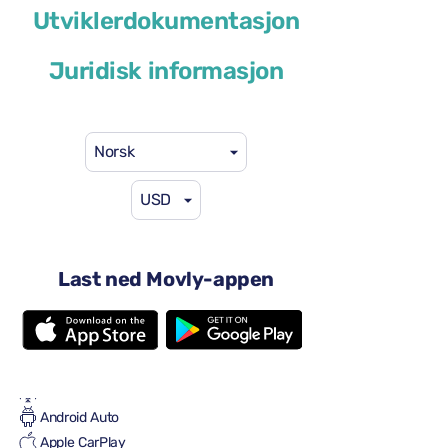
Utviklerdokumentasjon
eller lignende
Juridisk informasjon
Norsk
USD
29 USD
fra
per dag
4 dører
Automatisk transmisjon
Last ned Movly-appen
5 seter
2 store kofferter
Én liten koffert
Full til Full
Aircondition
Android Auto
Apple CarPlay