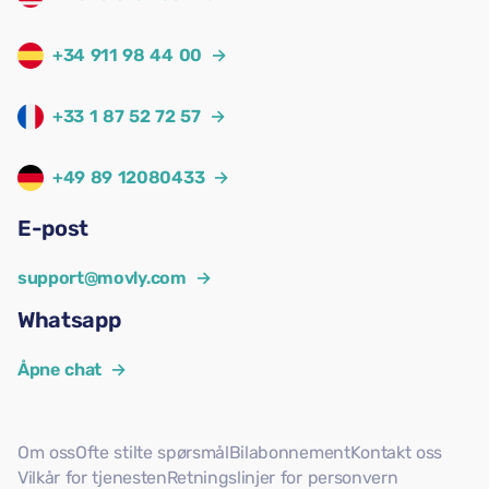
+34 911 98 44 00
→
+33 1 87 52 72 57
→
+49 89 12080433
→
E-post
support@movly.com
→
Whatsapp
Åpne chat
→
Om oss
Ofte stilte spørsmål
Bilabonnement
Kontakt oss
Vilkår for tjenesten
Retningslinjer for personvern