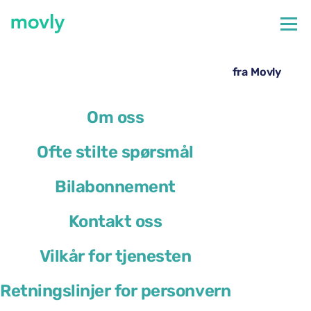
←
Alle tilgjengelige biler på Valencia flyplass
Leie av Ford Focus på Valencia lufthavn – fra Movly
Om oss
Ofte stilte spørsmål
Bilabonnement
Kontakt oss
Vilkår for tjenesten
Retningslinjer for personvern
Ford Focus