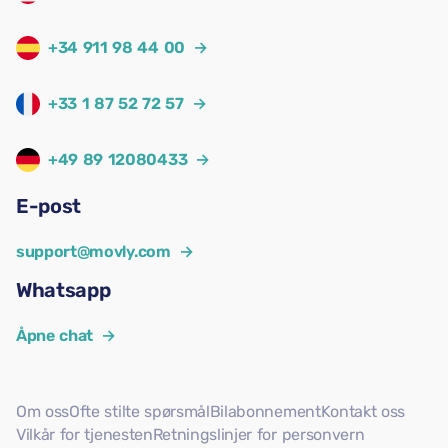
+34 911 98 44 00
→
+33 1 87 52 72 57
→
+49 89 12080433
→
E-post
support@movly.com
→
Whatsapp
Åpne chat
→
Om oss
Ofte stilte spørsmål
Bilabonnement
Kontakt oss
Vilkår for tjenesten
Retningslinjer for personvern