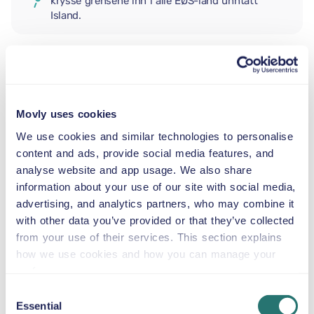
krysse grensene inn i alle EØS-land unntatt
Island.
EKSTRA FØRER
Movly uses cookies
BABYBILSTOL
We use cookies and similar technologies to personalise
2,5–13 kg
content and ads, provide social media features, and
analyse website and app usage. We also share
information about your use of our site with social media,
SMÅBARNSSTOL
9–18 kg
advertising, and analytics partners, who may combine it
with other data you’ve provided or that they’ve collected
from your use of their services. This section explains
BELTESTOL
how we use cookies and how you can manage your
15–36 kg
preferences.
Consent
Essential
Selection