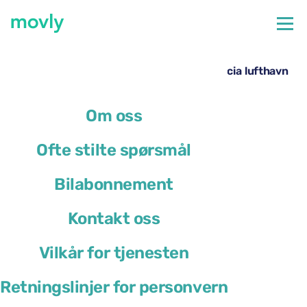
←
Alle tilgjengelige biler på Valencia flyplass
Leie av Cupra Leon Sportstourer på Valencia lufthavn
– fra Movly
Om oss
Ofte stilte spørsmål
Bilabonnement
Kontakt oss
Vilkår for tjenesten
Retningslinjer for personvern