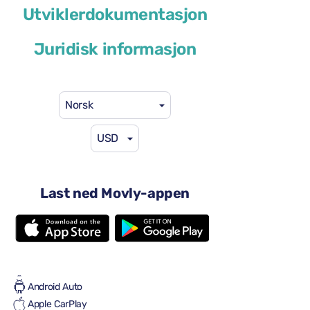
Cupra Leon Sportstourer
Utviklerdokumentasjon
eller lignende
Juridisk informasjon
Norsk
USD
41 USD
fra
per dag
4 dører
Last ned Movly-appen
Automatisk transmisjon
5 seter
4 store kofferter
Full til Full
Aircondition
Android Auto
Apple CarPlay