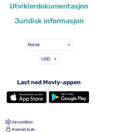
Chrysler Pacifica
Utviklerdokumentasjon
eller lignende
Juridisk informasjon
Norsk
USD
59 USD
fra
per dag
4 dører
Last ned Movly-appen
Automatisk transmisjon
5+2 seter
2 store kofferter
2 små kofferter
Full til Full
Aircondition
Android Auto