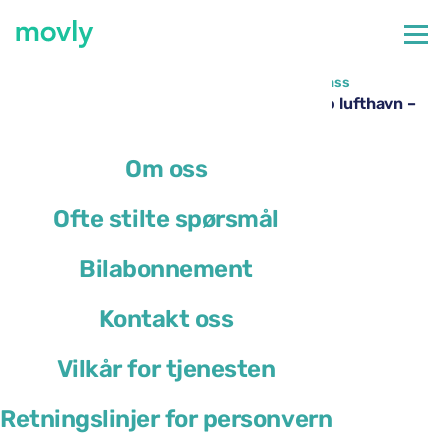
←
Alle tilgjengelige biler på San Francisco flyplass
Leie av Chrysler Pacifica på San Francisco lufthavn –
fra Movly
Om oss
Ofte stilte spørsmål
Bilabonnement
Kontakt oss
Vilkår for tjenesten
Retningslinjer for personvern