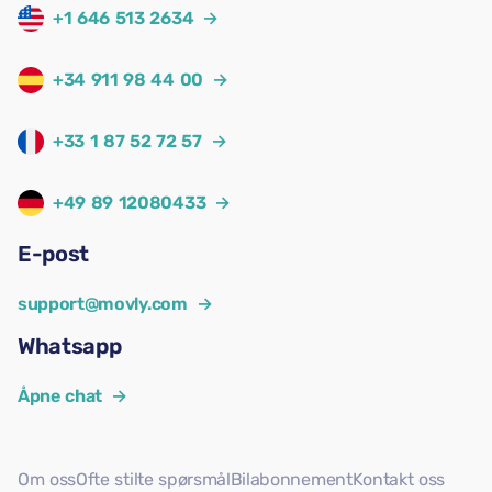
+1 646 513 2634
→
+34 911 98 44 00
→
+33 1 87 52 72 57
→
+49 89 12080433
→
E-post
support@movly.com
→
Whatsapp
Åpne chat
→
Om oss
Ofte stilte spørsmål
Bilabonnement
Kontakt oss