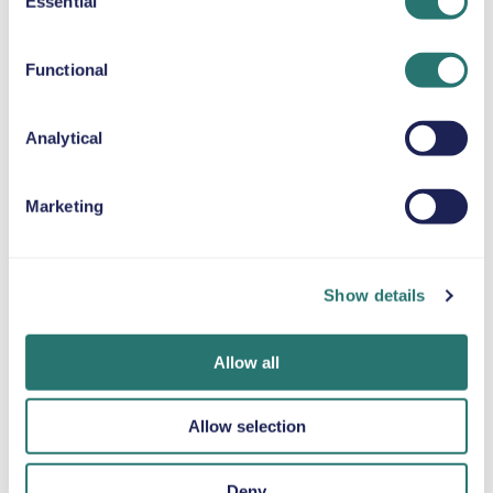
Essential
Selection
BOOSTER-SETEPUTE
Opp til 36 kg
Functional
SNØKJETTINGER
Analytical
Marketing
Ferdig på et
Movly-appen
Bli bekreftet på
blunk
Få full kontroll.
nettet
Show details
Administrer hele
Bestill bilen din på
Last opp
leieforholdet
få minutter på
dokumentene dine
direkte fra mobilen
Movlys nettsted
direkte via appen.
Allow all
med appen vår.
eller i appen.
Allow selection
Deny