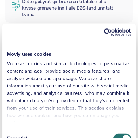
Dette gebyret gir brukeren tillatelse til å
krysse grensene inn i alle EØS-land unntatt
Island.
EKSTRA FØRER
Movly uses cookies
BABYBILSTOL
We use cookies and similar technologies to personalise
2,5–13 kg
content and ads, provide social media features, and
analyse website and app usage. We also share
information about your use of our site with social media,
SMÅBARNSSTOL
advertising, and analytics partners, who may combine it
9–18 kg
with other data you’ve provided or that they’ve collected
from your use of their services. This section explains
how we use cookies and how you can manage your
BELTESTOL
preferences.
15–36 kg
Consent