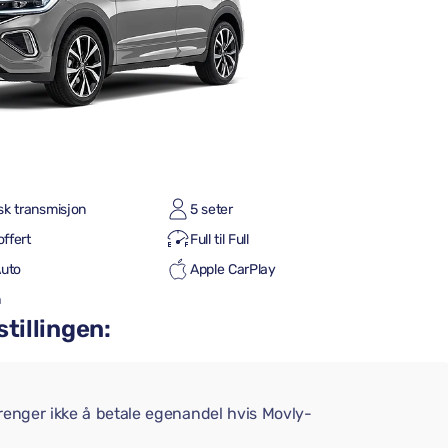
sk transmisjon
5 seter
offert
Full til Full
Auto
Apple CarPlay
h
stillingen:
trenger ikke å betale egenandel hvis Movly-