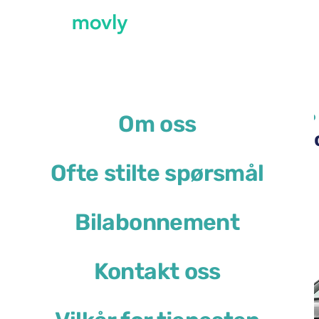
←
Alle tilgjengelige biler på Roma Ciampino 
Om oss
Leie av Volkswagen T-Cr
Ofte stilte spørsmål
Volkswagen T-Cross
Bilabonnement
eller lignende
Kontakt oss