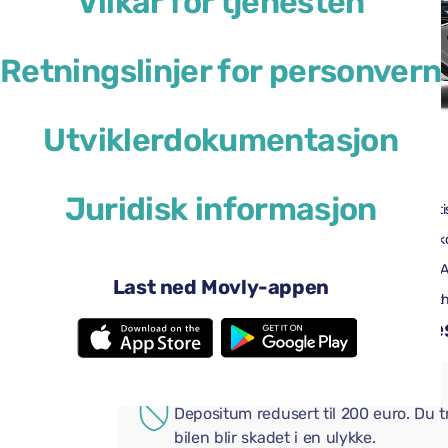
Vilkår for tjenesten
Retningslinjer for personvern
Utviklerdokumentasjon
41 USD
fra
per dag
Juridisk informasjon
4 dører
Automati
2 store kofferter
Én liten k
Aircondition
Android 
Last ned Movly-appen
Ryggekamera
Bluetoot
Legg til praktiske tillegg i be
EKSTRA FORSIKRING
Depositum redusert til 200 euro. Du 
bilen blir skadet i en ulykke.