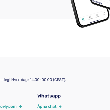
pe deg! Hver dag: 14.00–00:00 (CEST).
Whatsapp
ovly.com
→
Åpne chat
→