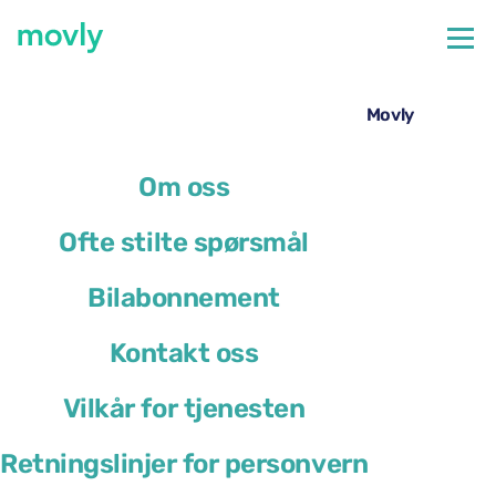
←
Alle tilgjengelige biler på Pisa flyplass
Leie av Opel Mokka på Pisa lufthavn – fra Movly
Om oss
Ofte stilte spørsmål
Bilabonnement
Kontakt oss
Vilkår for tjenesten
Retningslinjer for personvern
Opel Mokka