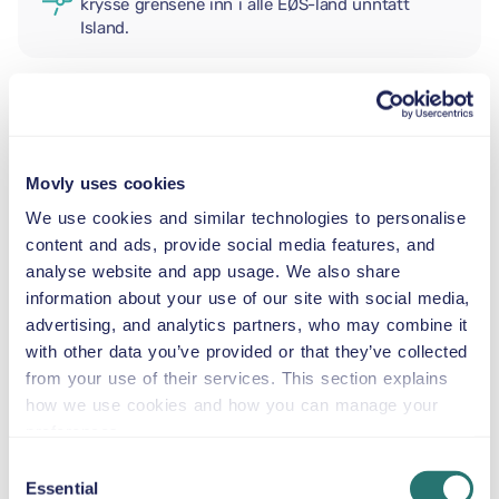
krysse grensene inn i alle EØS-land unntatt
Island.
EKSTRA FØRER
Movly uses cookies
BABYBILSTOL
We use cookies and similar technologies to personalise
2,5–13 kg
content and ads, provide social media features, and
analyse website and app usage. We also share
information about your use of our site with social media,
SMÅBARNSSTOL
advertising, and analytics partners, who may combine it
9–18 kg
with other data you’ve provided or that they’ve collected
from your use of their services. This section explains
BELTESTOL
how we use cookies and how you can manage your
15–36 kg
preferences.
Consent
Essential
Selection