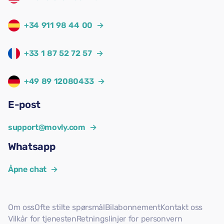
+34 911 98 44 00
→
+33 1 87 52 72 57
→
+49 89 12080433
→
E-post
support@movly.com
→
Whatsapp
Åpne chat
→
Om oss
Ofte stilte spørsmål
Bilabonnement
Kontakt oss
Vilkår for tjenesten
Retningslinjer for personvern