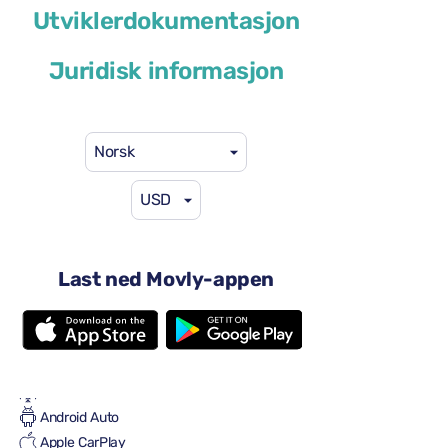
Utviklerdokumentasjon
eller lignende
Juridisk informasjon
Norsk
USD
41 USD
fra
per dag
4 dører
Automatisk transmisjon
Last ned Movly-appen
5 seter
2 store kofferter
Én liten koffert
Full til Full
Aircondition
Android Auto
Apple CarPlay