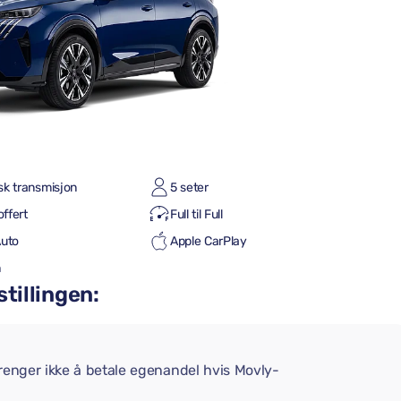
sk transmisjon
5 seter
offert
Full til Full
Auto
Apple CarPlay
h
stillingen:
trenger ikke å betale egenandel hvis Movly-