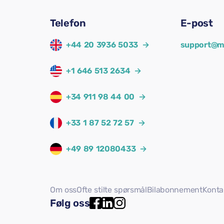
Telefon
E-post
+44 20 3936 5033
→
support@m
+1 646 513 2634
→
+34 911 98 44 00
→
+33 1 87 52 72 57
→
+49 89 12080433
→
Om oss
Ofte stilte spørsmål
Bilabonnement
Konta
Følg oss