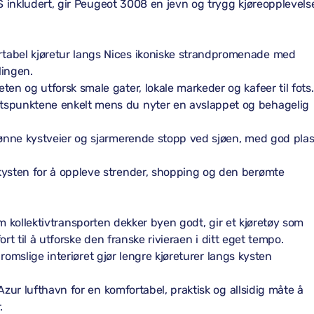
 inkludert, gir Peugeot 3008 en jevn og trygg kjøreopplevels
tabel kjøretur langs Nices ikoniske strandpromenade med
lingen.
en og utforsk smale gater, lokale markeder og kafeer til fots.
tspunktene enkelt mens du nyter en avslappet og behagelig
kjønne kystveier og sjarmerende stopp ved sjøen, med god pla
kysten for å oppleve strender, shopping og den berømte
 om kollektivtransporten dekker byen godt, gir et kjøretøy som
rt til å utforske den franske rivieraen i ditt eget tempo.
romslige interiøret gjør lengre kjøreturer langs kysten
zur lufthavn for en komfortabel, praktisk og allsidig måte å
.