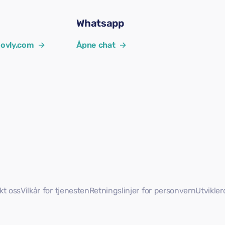
Whatsapp
ovly.com
→
Åpne chat
→
kt oss
Vilkår for tjenesten
Retningslinjer for personvern
Utvikle