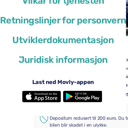
Vilkår for tjenesten
Retningslinjer for personvern
Utviklerdokumentasjon
46 USD
fra
per dag
Juridisk informasjon
5 dører
Automati
2 store kofferter
Én liten k
Aircondition
Android 
Last ned Movly-appen
Ryggekamera
Bluetoot
Legg til praktiske tillegg i be
EKSTRA FORSIKRING
Depositum redusert til 200 euro. Du 
bilen blir skadet i en ulykke.