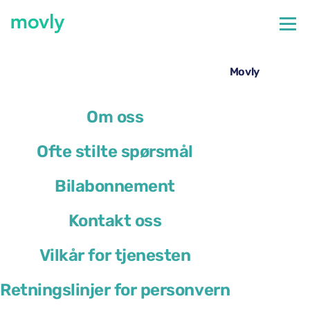
←
Alle tilgjengelige biler på Nice flyplass
Leie av Cupra Leon på Nice lufthavn – fra Movly
Om oss
Ofte stilte spørsmål
Bilabonnement
Kontakt oss
Vilkår for tjenesten
Retningslinjer for personvern
Cupra Leon