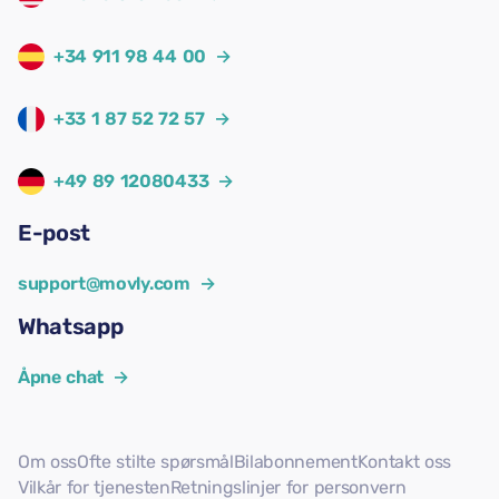
+34 911 98 44 00
→
+33 1 87 52 72 57
→
+49 89 12080433
→
E-post
support@movly.com
→
Whatsapp
Åpne chat
→
Om oss
Ofte stilte spørsmål
Bilabonnement
Kontakt oss
Vilkår for tjenesten
Retningslinjer for personvern