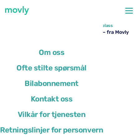
←
Alle tilgjengelige biler på Milano Malpensa flyplass
Leie av DS 3 på Milano Malpensa lufthavn – fra Movly
Om oss
Ofte stilte spørsmål
Bilabonnement
Kontakt oss
Vilkår for tjenesten
Retningslinjer for personvern
DS 3