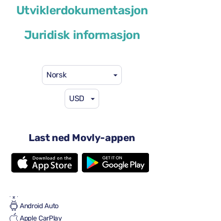
Utviklerdokumentasjon
eller lignende
Juridisk informasjon
Norsk
USD
29 USD
fra
per dag
4 dører
Automatisk transmisjon
Last ned Movly-appen
5 seter
2 store kofferter
Én liten koffert
Full til Full
Aircondition
Android Auto
Apple CarPlay