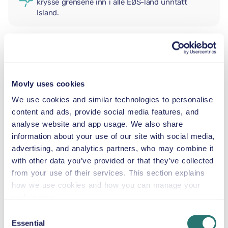
krysse grensene inn i alle EØS-land unntatt
Island.
EKSTRA FØRER
Movly uses cookies
BABYBILSTOL
We use cookies and similar technologies to personalise
2,5–13 kg
content and ads, provide social media features, and
analyse website and app usage. We also share
information about your use of our site with social media,
SMÅBARNSSTOL
advertising, and analytics partners, who may combine it
9–18 kg
with other data you’ve provided or that they’ve collected
from your use of their services. This section explains
BELTESTOL
how we use cookies and how you can manage your
15–36 kg
preferences.
Consent
Essential
Selection