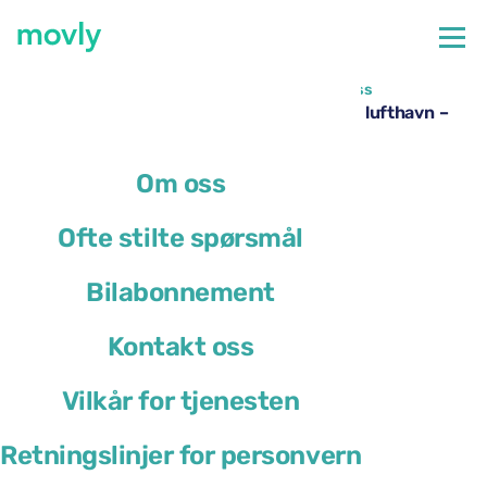
←
Alle tilgjengelige biler på Milano Linate flyplass
Leie av Cupra Formentor på Milano Linate lufthavn –
fra Movly
Om oss
Ofte stilte spørsmål
Bilabonnement
Kontakt oss
Vilkår for tjenesten
Retningslinjer for personvern