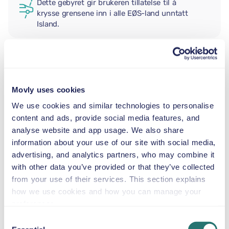
Dette gebyret gir brukeren tillatelse til å
krysse grensene inn i alle EØS-land unntatt
Island.
EKSTRA FØRER
Movly uses cookies
BABYBILSTOL
We use cookies and similar technologies to personalise
2,5–13 kg
content and ads, provide social media features, and
analyse website and app usage. We also share
information about your use of our site with social media,
SMÅBARNSSTOL
advertising, and analytics partners, who may combine it
9–18 kg
with other data you’ve provided or that they’ve collected
from your use of their services. This section explains
how we use cookies and how you can manage your
BELTESTOL
preferences.
15–36 kg
Consent