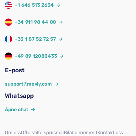
+1 646 513 2634
→
+34 911 98 44 00
→
+33 1 87 52 72 57
→
+49 89 12080433
→
E-post
support@movly.com
→
Whatsapp
Åpne chat
→
Om oss
Ofte stilte spørsmål
Bilabonnement
Kontakt oss