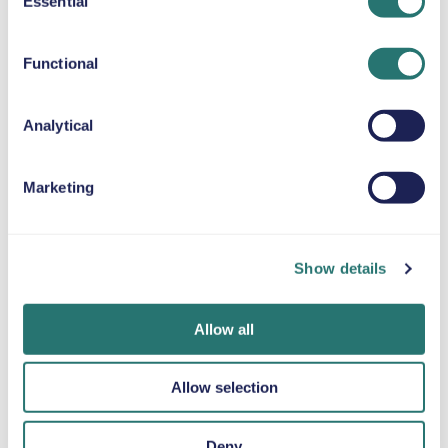
Essential
Selection
BOOSTER-SETEPUTE
Opp til 36 kg
Functional
SNØKJETTINGER
Analytical
Marketing
Ferdig på et
Movly-appen
Bli bekreftet på
blunk
Få full kontroll.
nettet
Show details
Administrer hele
Bestill bilen din på
Last opp
leieforholdet
få minutter på
dokumentene dine
direkte fra mobilen
Movlys nettsted
direkte via appen.
Allow all
med appen vår.
eller i appen.
Allow selection
Deny