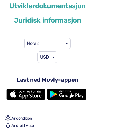
Cupra Formentor
Utviklerdokumentasjon
eller lignende
Juridisk informasjon
Norsk
USD
46 USD
fra
per dag
4 dører
Last ned Movly-appen
Automatisk transmisjon
5 seter
2 store kofferter
2 små kofferter
Full til Full
Aircondition
Android Auto