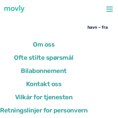
←
Alle tilgjengelige biler på Marseille flyplass
Leie av Volkswagen Taigo på Marseille lufthavn – fra
Movly
Om oss
Ofte stilte spørsmål
Bilabonnement
Kontakt oss
Vilkår for tjenesten
Retningslinjer for personvern