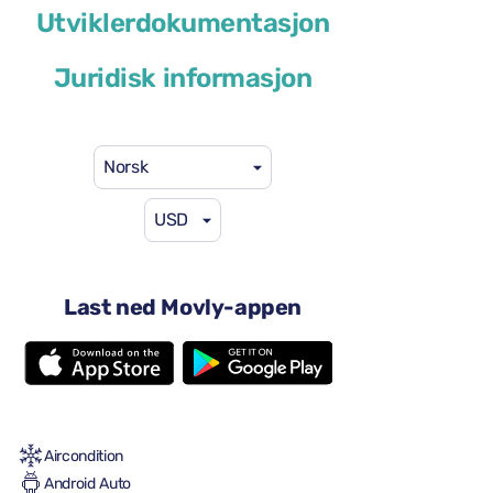
Volkswagen Taigo
Utviklerdokumentasjon
eller lignende
Juridisk informasjon
Norsk
USD
41 USD
fra
per dag
4 dører
Last ned Movly-appen
Automatisk transmisjon
5 seter
2 store kofferter
2 små kofferter
Full til Full
Aircondition
Android Auto