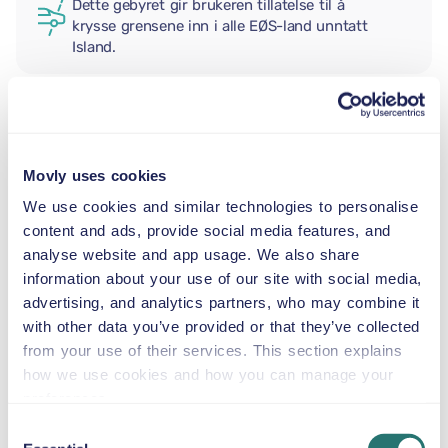
Dette gebyret gir brukeren tillatelse til å
krysse grensene inn i alle EØS-land unntatt
Island.
EKSTRA FØRER
Movly uses cookies
BABYBILSTOL
We use cookies and similar technologies to personalise
2,5–13 kg
content and ads, provide social media features, and
analyse website and app usage. We also share
information about your use of our site with social media,
SMÅBARNSSTOL
advertising, and analytics partners, who may combine it
9–18 kg
with other data you’ve provided or that they’ve collected
from your use of their services. This section explains
how we use cookies and how you can manage your
BELTESTOL
preferences.
15–36 kg
Consent