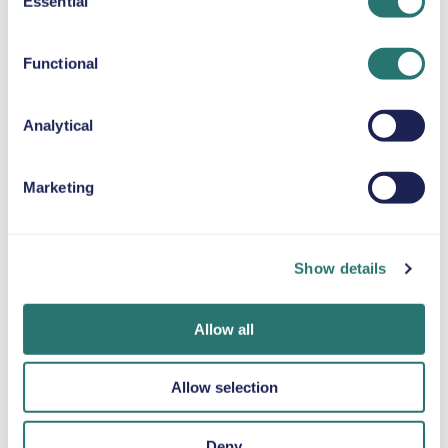
Essential
Selection
BOOSTER-SETEPUTE
Opp til 36 kg
Functional
SNØKJETTINGER
Analytical
Marketing
Ferdig på et
Movly-appen
Bli bekreftet på
blunk
Få full kontroll.
nettet
Show details
Administrer hele
Bestill bilen din på
Last opp
leieforholdet
få minutter på
dokumentene dine
direkte fra mobilen
Movlys nettsted
direkte via appen.
Allow all
med appen vår.
eller i appen.
Allow selection
Deny