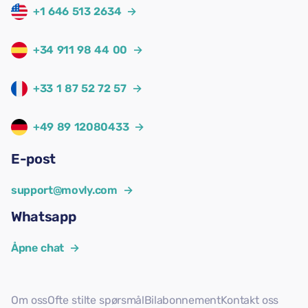
+1 646 513 2634
→
+34 911 98 44 00
→
+33 1 87 52 72 57
→
+49 89 12080433
→
E-post
support@movly.com
→
Whatsapp
Åpne chat
→
Om oss
Ofte stilte spørsmål
Bilabonnement
Kontakt oss