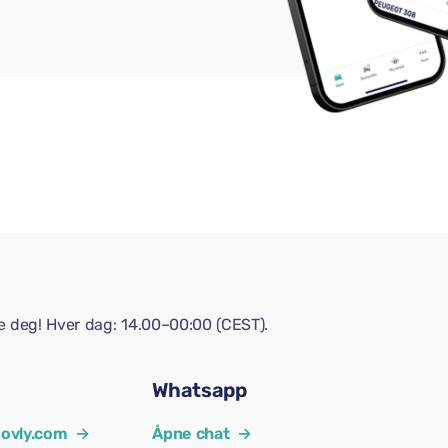
pe deg! Hver dag: 14.00–00:00 (CEST).
Whatsapp
ovly.com
→
Åpne chat
→