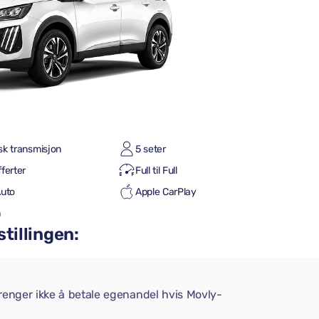
sk transmisjon
5 seter
ferter
Full til Full
Auto
Apple CarPlay
h
stillingen:
trenger ikke å betale egenandel hvis Movly-