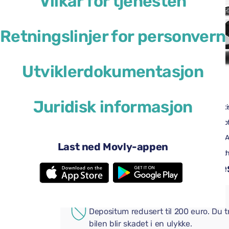
Vilkår for tjenesten
Retningslinjer for personvern
Utviklerdokumentasjon
41 USD
fra
per dag
Juridisk informasjon
4 dører
Automati
2 store kofferter
2 små kof
Aircondition
Android 
Last ned Movly-appen
Ryggekamera
Bluetoot
Legg til praktiske tillegg i be
EKSTRA FORSIKRING
Depositum redusert til 200 euro. Du 
bilen blir skadet i en ulykke.