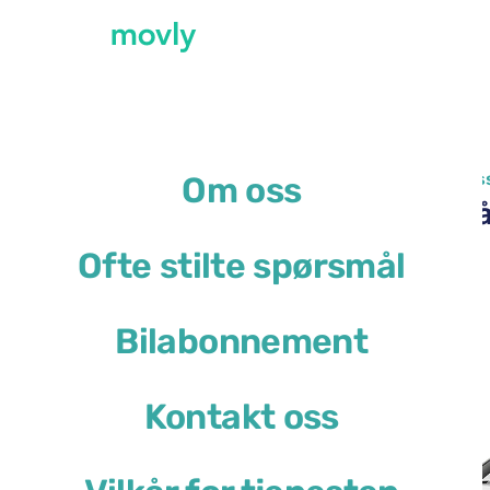
←
Alle tilgjengelige biler på Marseille flyplas
Om oss
Leie av Peugeot 2008 på 
Ofte stilte spørsmål
Peugeot 2008
Bilabonnement
eller lignende
Kontakt oss