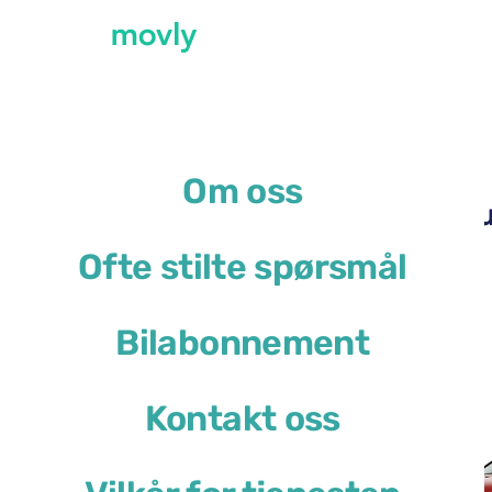
←
Alle tilgjengelige biler på Málaga flyplass
Om oss
Leie av DS 4 på Málaga l
Ofte stilte spørsmål
DS 4
Bilabonnement
eller lignende
Kontakt oss