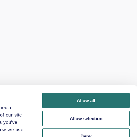
Allow all
media
f our site
Allow selection
a you’ve
 how we use
Deny