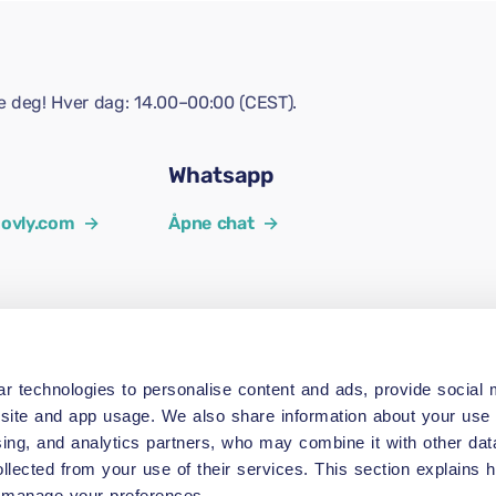
pe deg! Hver dag: 14.00–00:00 (CEST).
Whatsapp
ovly.com
→
Åpne chat
→
r technologies to personalise content and ads, provide social 
site and app usage. We also share information about your use o
sing, and analytics partners, who may combine it with other dat
ollected from your use of their services. This section explains
 manage your preferences.