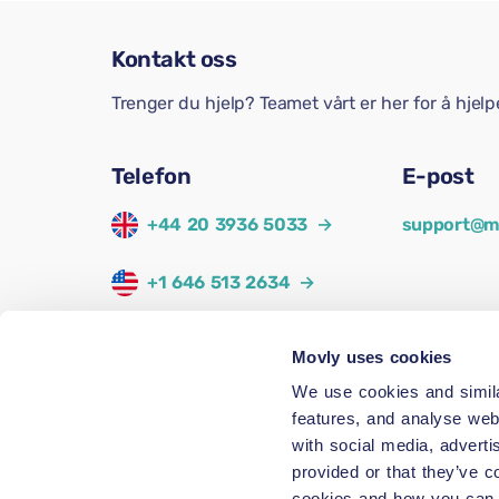
Kontakt oss
Trenger du hjelp? Teamet vårt er her for å hjel
Telefon
E-post
+44 20 3936 5033
→
support@m
+1 646 513 2634
→
+34 911 98 44 00
→
Movly uses cookies
We use cookies and simila
+33 1 87 52 72 57
→
features, and analyse web
with social media, adverti
+49 89 12080433
→
provided or that they’ve c
cookies and how you can