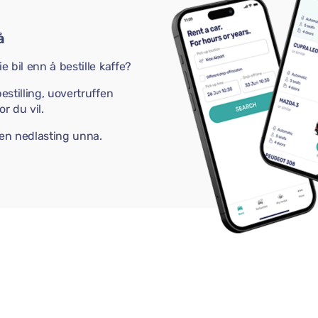
å
e bil enn å bestille kaffe?
estilling, uovertruffen
r du vil.
 en nedlasting unna.