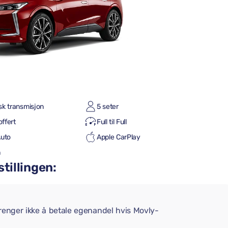
sk transmisjon
5 seter
offert
Full til Full
Auto
Apple CarPlay
h
stillingen:
trenger ikke å betale egenandel hvis Movly-