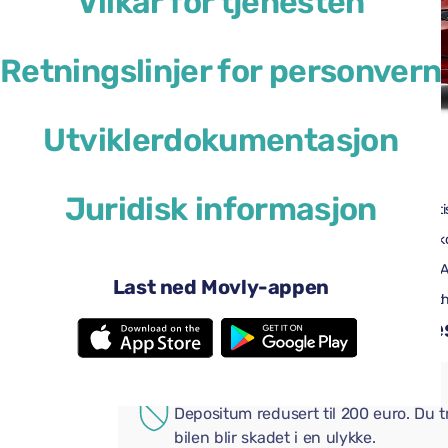
Vilkår for tjenesten
Retningslinjer for personvern
Utviklerdokumentasjon
41 USD
fra
per dag
Juridisk informasjon
4 dører
Automati
2 store kofferter
Én liten k
Aircondition
Android 
Last ned Movly-appen
Ryggekamera
Bluetoot
Legg til praktiske tillegg i be
EKSTRA FORSIKRING
Depositum redusert til 200 euro. Du 
bilen blir skadet i en ulykke.