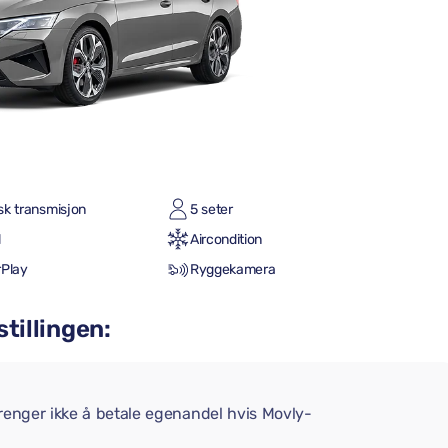
sk transmisjon
5 seter
l
Aircondition
rPlay
Ryggekamera
stillingen:
trenger ikke å betale egenandel hvis Movly-