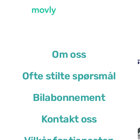
←
Alle tilgjengelige biler på Lisboa flyplass
Om oss
Leie av Skoda Octavia Es
Ofte stilte spørsmål
Skoda Octavia Estate
Bilabonnement
eller lignende
Kontakt oss