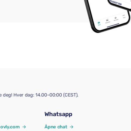
pe deg! Hver dag: 14.00–00:00 (CEST).
Whatsapp
ovly.com
→
Åpne chat
→