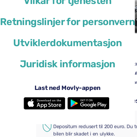
Vilkår for tjenesten
Retningslinjer for personvern
Utviklerdokumentasjon
46 USD
fra
per dag
Juridisk informasjon
4 dører
Automati
4 store kofferter
Full til Ful
Android Auto
Apple Ca
Last ned Movly-appen
Bluetooth
Legg til praktiske tillegg i be
EKSTRA FORSIKRING
Depositum redusert til 200 euro. Du 
bilen blir skadet i en ulykke.