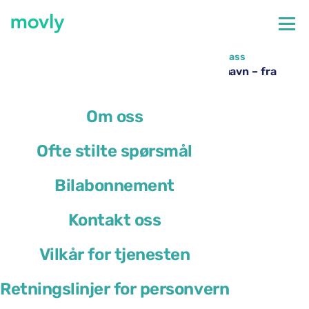
←
Alle tilgjengelige biler på Lamezia Terme flyplass
Leie av Ford Kuga på Lamezia Terme lufthavn – fra
Movly
Om oss
Ofte stilte spørsmål
Bilabonnement
Kontakt oss
Vilkår for tjenesten
Retningslinjer for personvern