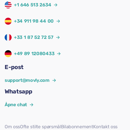
+1 646 513 2634
→
+34 911 98 44 00
→
+33 1 87 52 72 57
→
+49 89 12080433
→
E-post
support@movly.com
→
Whatsapp
Åpne chat
→
Om oss
Ofte stilte spørsmål
Bilabonnement
Kontakt oss