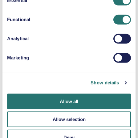
Essential
Selection
BOOSTER-SETEPUTE
Opp til 36 kg
Functional
SNØKJETTINGER
Analytical
Marketing
Ferdig på et
Movly-appen
Bli bekreftet på
blunk
Få full kontroll.
nettet
Show details
Administrer hele
Bestill bilen din på
Last opp
leieforholdet
få minutter på
dokumentene dine
direkte fra mobilen
Movlys nettsted
direkte via appen.
Allow all
med appen vår.
eller i appen.
Allow selection
Deny