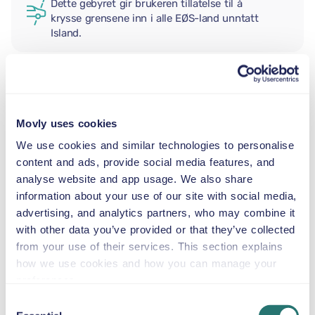
Dette gebyret gir brukeren tillatelse til å
krysse grensene inn i alle EØS-land unntatt
Island.
EKSTRA FØRER
Movly uses cookies
BABYBILSTOL
We use cookies and similar technologies to personalise
2,5–13 kg
content and ads, provide social media features, and
analyse website and app usage. We also share
information about your use of our site with social media,
SMÅBARNSSTOL
advertising, and analytics partners, who may combine it
9–18 kg
with other data you’ve provided or that they’ve collected
from your use of their services. This section explains
how we use cookies and how you can manage your
BELTESTOL
preferences.
15–36 kg
Consent