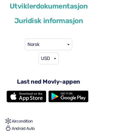
Ford Kuga
Utviklerdokumentasjon
eller lignende
Juridisk informasjon
Norsk
USD
46 USD
fra
per dag
4 dører
Last ned Movly-appen
Automatisk transmisjon
5 seter
2 store kofferter
2 små kofferter
Full til Full
Aircondition
Android Auto