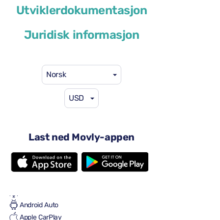
Utviklerdokumentasjon
eller lignende
Juridisk informasjon
Norsk
USD
41 USD
fra
per dag
4 dører
Automatisk transmisjon
Last ned Movly-appen
5 seter
2 store kofferter
Én liten koffert
Full til Full
Aircondition
Android Auto
Apple CarPlay