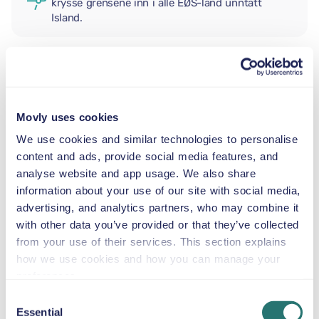
krysse grensene inn i alle EØS-land unntatt
Island.
EKSTRA FØRER
Movly uses cookies
BABYBILSTOL
We use cookies and similar technologies to personalise
2,5–13 kg
content and ads, provide social media features, and
analyse website and app usage. We also share
information about your use of our site with social media,
SMÅBARNSSTOL
advertising, and analytics partners, who may combine it
9–18 kg
with other data you’ve provided or that they’ve collected
from your use of their services. This section explains
BELTESTOL
how we use cookies and how you can manage your
15–36 kg
preferences.
Consent
Essential
Selection