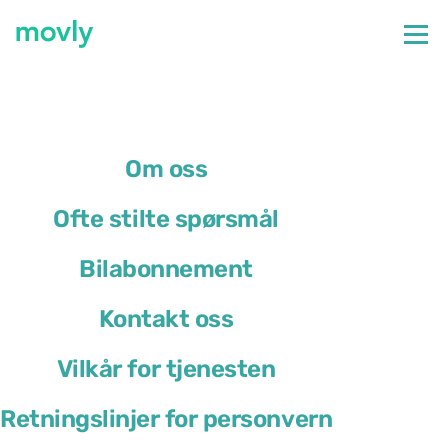
←
Alle tilgjengelige biler på Faro flyplass
Leie av DS 4 på Faro lufthavn – fra Movly
Om oss
Ofte stilte spørsmål
Bilabonnement
Kontakt oss
Vilkår for tjenesten
Retningslinjer for personvern
DS 4