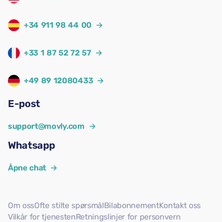
+34 911 98 44 00
→
+33 1 87 52 72 57
→
+49 89 12080433
→
E-post
support@movly.com
→
Whatsapp
Åpne chat
→
Om oss
Ofte stilte spørsmål
Bilabonnement
Kontakt oss
Vilkår for tjenesten
Retningslinjer for personvern