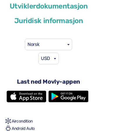
Toyota Yaris Cross
Utviklerdokumentasjon
eller lignende
Juridisk informasjon
Norsk
USD
29 USD
fra
per dag
4 dører
Last ned Movly-appen
Automatisk transmisjon
5 seter
Én stor koffert
2 små kofferter
Full til Full
Aircondition
Android Auto