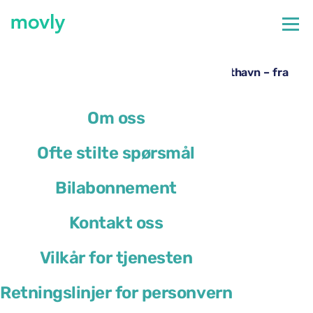
←
Alle tilgjengelige biler på Bologna flyplass
Leie av Toyota Yaris Cross på Bologna lufthavn – fra
Movly
Om oss
Ofte stilte spørsmål
Bilabonnement
Kontakt oss
Vilkår for tjenesten
Retningslinjer for personvern