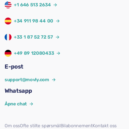
+1 646 513 2634
→
+34 911 98 44 00
→
+33 1 87 52 72 57
→
+49 89 12080433
→
E-post
support@movly.com
→
Whatsapp
Åpne chat
→
Om oss
Ofte stilte spørsmål
Bilabonnement
Kontakt oss