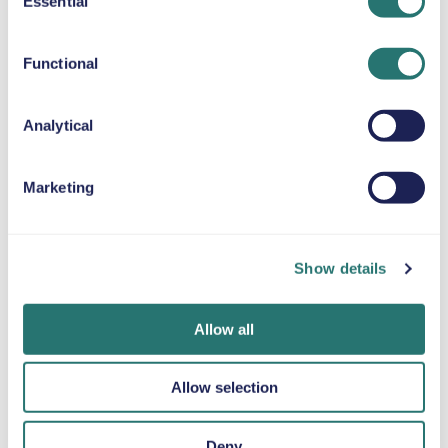
Essential
Selection
BOOSTER-SETEPUTE
Opp til 36 kg
Functional
SNØKJETTINGER
Analytical
Marketing
Ferdig på et
Movly-appen
Bli bekreftet på
blunk
Få full kontroll.
nettet
Show details
Administrer hele
Bestill bilen din på
Last opp
leieforholdet
få minutter på
dokumentene dine
direkte fra mobilen
Movlys nettsted
direkte via appen.
Allow all
med appen vår.
eller i appen.
Allow selection
Deny