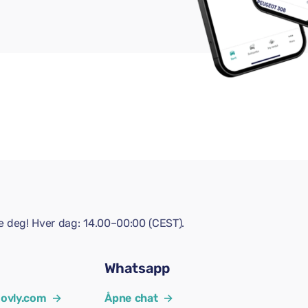
pe deg! Hver dag: 14.00–00:00 (CEST).
Whatsapp
ovly.com
→
Åpne chat
→