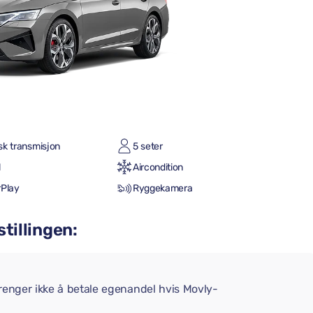
sk transmisjon
5 seter
l
Aircondition
rPlay
Ryggekamera
stillingen:
trenger ikke å betale egenandel hvis Movly-