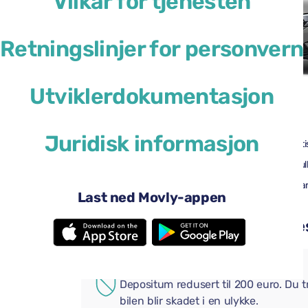
Vilkår for tjenesten
Retningslinjer for personvern
Utviklerdokumentasjon
46 USD
fra
per dag
Juridisk informasjon
4 dører
Automati
4 store kofferter
Full til Ful
Android Auto
Apple Ca
Last ned Movly-appen
Bluetooth
Legg til praktiske tillegg i be
EKSTRA FORSIKRING
Depositum redusert til 200 euro. Du 
bilen blir skadet i en ulykke.