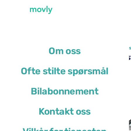
←
Alle tilgjengelige biler på Bologna flyplas
Om oss
Leie av Skoda Octavia Es
Ofte stilte spørsmål
Skoda Octavia Estate
Bilabonnement
eller lignende
Kontakt oss