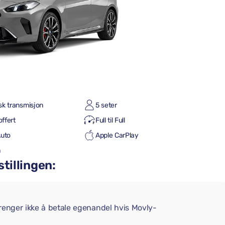
sk transmisjon
5 seter
offert
Full til Full
Auto
Apple CarPlay
h
stillingen:
trenger ikke å betale egenandel hvis Movly-