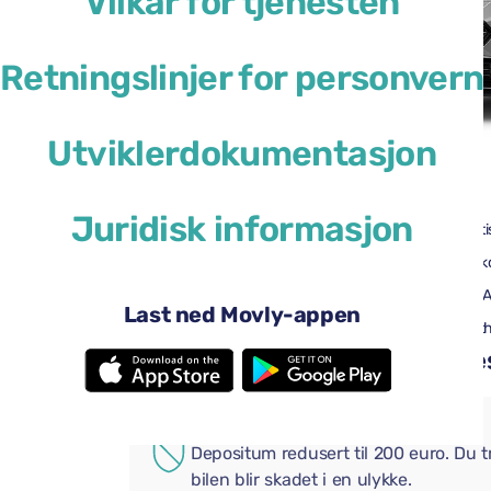
Vilkår for tjenesten
Retningslinjer for personvern
Utviklerdokumentasjon
41 USD
fra
per dag
Juridisk informasjon
4 dører
Automati
2 store kofferter
Én liten k
Aircondition
Android 
Last ned Movly-appen
Ryggekamera
Bluetoot
Legg til praktiske tillegg i be
EKSTRA FORSIKRING
Depositum redusert til 200 euro. Du 
bilen blir skadet i en ulykke.