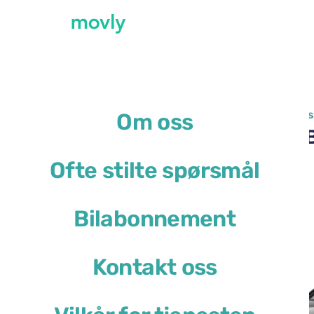
←
Alle tilgjengelige biler på Bergamo flypla
Om oss
Leie av BMW 1 Series på 
Ofte stilte spørsmål
BMW 1 Series
Bilabonnement
eller lignende
Kontakt oss