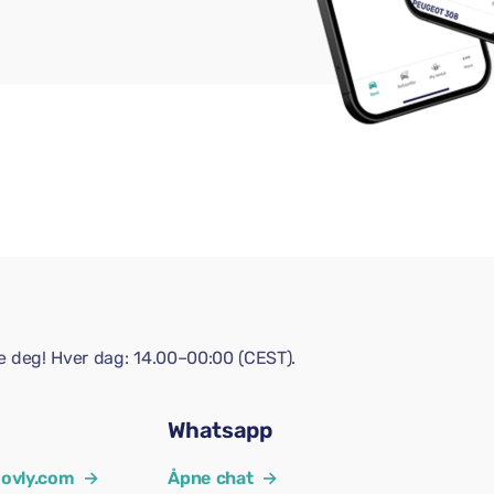
pe deg! Hver dag: 14.00–00:00 (CEST).
Whatsapp
ovly.com
→
Åpne chat
→