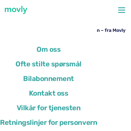
←
Alle tilgjengelige biler på Bari flyplass
Leie av Toyota Yaris Cross på Bari lufthavn – fra Movly
Om oss
Ofte stilte spørsmål
Bilabonnement
Kontakt oss
Vilkår for tjenesten
Retningslinjer for personvern
Toyota Yaris Cross