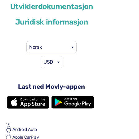
Utviklerdokumentasjon
eller lignende
Juridisk informasjon
Norsk
USD
29 USD
fra
per dag
4 dører
Automatisk transmisjon
Last ned Movly-appen
5 seter
Én stor koffert
2 små kofferter
Full til Full
Aircondition
Android Auto
Apple CarPlay