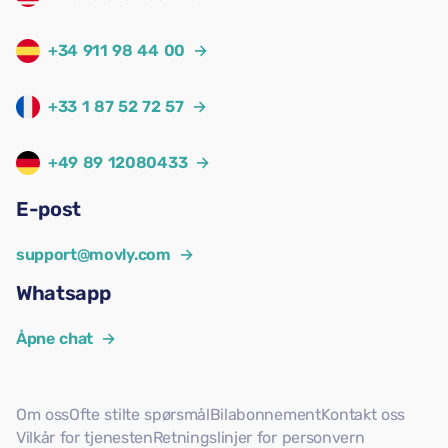
+34 911 98 44 00
→
+33 1 87 52 72 57
→
+49 89 12080433
→
E-post
support@movly.com
→
Whatsapp
Åpne chat
→
Om oss
Ofte stilte spørsmål
Bilabonnement
Kontakt oss
Vilkår for tjenesten
Retningslinjer for personvern