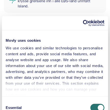
krysse grensene inn i alle EØS-land unntatt
Island.
EKSTRA FØRER
Movly uses cookies
BABYBILSTOL
We use cookies and similar technologies to personalise
2,5–13 kg
content and ads, provide social media features, and
analyse website and app usage. We also share
information about your use of our site with social media,
SMÅBARNSSTOL
advertising, and analytics partners, who may combine it
9–18 kg
with other data you’ve provided or that they’ve collected
from your use of their services. This section explains
BELTESTOL
how we use cookies and how you can manage your
15–36 kg
preferences.
Consent
Essential
Selection