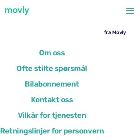
←
Alle tilgjengelige biler på Alicante flyplass
Leie av Opel Mokka på Alicante lufthavn – fra Movly
Om oss
Ofte stilte spørsmål
Bilabonnement
Kontakt oss
Vilkår for tjenesten
Retningslinjer for personvern
Opel Mokka