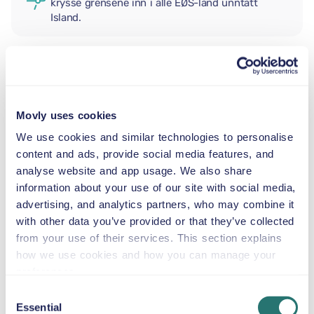
krysse grensene inn i alle EØS-land unntatt
Island.
EKSTRA FØRER
Movly uses cookies
BABYBILSTOL
We use cookies and similar technologies to personalise
2,5–13 kg
content and ads, provide social media features, and
analyse website and app usage. We also share
information about your use of our site with social media,
SMÅBARNSSTOL
advertising, and analytics partners, who may combine it
9–18 kg
with other data you’ve provided or that they’ve collected
from your use of their services. This section explains
BELTESTOL
how we use cookies and how you can manage your
15–36 kg
preferences.
Consent
Essential
Selection