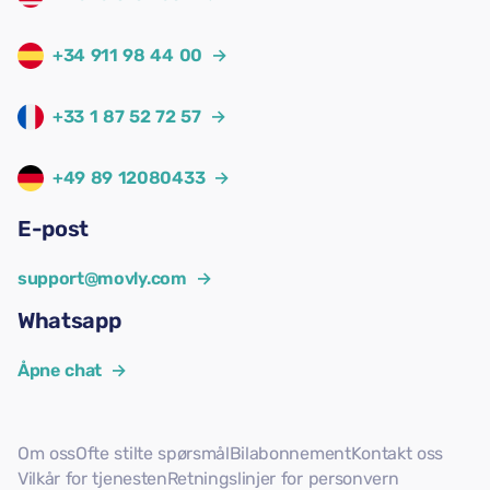
+34 911 98 44 00
→
+33 1 87 52 72 57
→
+49 89 12080433
→
E-post
support@movly.com
→
Whatsapp
Åpne chat
→
Om oss
Ofte stilte spørsmål
Bilabonnement
Kontakt oss
Vilkår for tjenesten
Retningslinjer for personvern