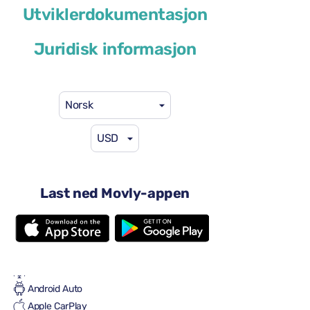
Utviklerdokumentasjon
eller lignende
Juridisk informasjon
Norsk
USD
41 USD
fra
per dag
4 dører
Automatisk transmisjon
Last ned Movly-appen
5 seter
2 store kofferter
Én liten koffert
Full til Full
Aircondition
Android Auto
Apple CarPlay