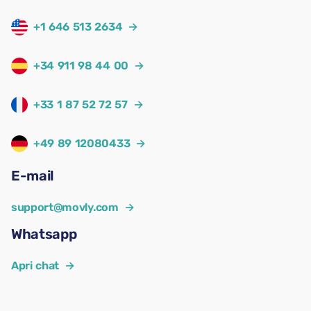
+1 646 513 2634
→
+34 911 98 44 00
→
+33 1 87 52 72 57
→
+49 89 12080433
→
E-mail
support@movly.com
→
Whatsapp
Apri chat
→