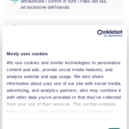
attraversare i confini in tutti i Paesi del SEE,
ad eccezione dell'Islanda.
CONDUCENTE AGGIUNTIVO
SEGGIOLINO NEONATO
Movly uses cookies
2,5–13 kg
We use cookies and similar technologies to personalise
content and ads, provide social media features, and
analyse website and app usage. We also share
SEGGIOLINO PER BAMBINI
information about your use of our site with social media,
9–18 kg
advertising, and analytics partners, who may combine it
with other data you’ve provided or that they’ve collected
SEGGIOLINO ALZABIMBO
from your use of their services. This section explains
15–36 kg
how we use cookies and how you can manage your
preferences.
Consent