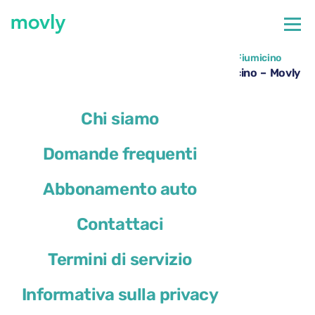
←
Tutte le auto disponibili all'aeroporto di Roma Fiumicino
Noleggio DS 4 all’aeroporto di Roma Fiumicino – Movly
Chi siamo
Domande frequenti
Abbonamento auto
Contattaci
Termini di servizio
Informativa sulla privacy
DS 4