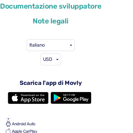
Documentazione sviluppatore
o simile
Note legali
Italiano
USD
41 USD
da
al giorno
4 porte
Cambio automatico
Scarica l'app di Movly
5 sedili
2 valigie grandi
Una piccola valigia
Pieno/pieno
Aria condizionata
Android Auto
Apple CarPlay