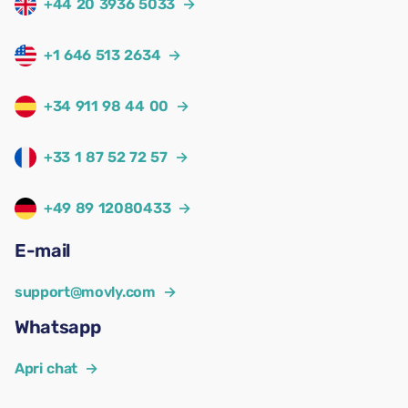
+44 20 3936 5033
→
+1 646 513 2634
→
+34 911 98 44 00
→
+33 1 87 52 72 57
→
+49 89 12080433
→
E-mail
support@movly.com
→
Whatsapp
Apri chat
→