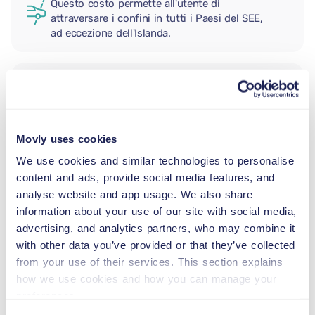
Questo costo permette all'utente di
attraversare i confini in tutti i Paesi del SEE,
ad eccezione dell'Islanda.
CONDUCENTE AGGIUNTIVO
Movly uses cookies
SEGGIOLINO NEONATO
2,5–13 kg
We use cookies and similar technologies to personalise
content and ads, provide social media features, and
analyse website and app usage. We also share
SEGGIOLINO PER BAMBINI
information about your use of our site with social media,
9–18 kg
advertising, and analytics partners, who may combine it
with other data you’ve provided or that they’ve collected
from your use of their services. This section explains
SEGGIOLINO ALZABIMBO
how we use cookies and how you can manage your
15–36 kg
preferences.