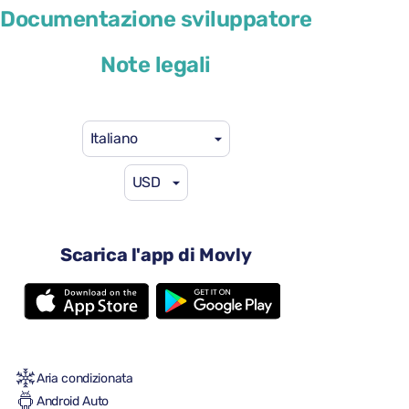
BMW 1 Series
Documentazione sviluppatore
o simile
Note legali
Italiano
USD
41 USD
da
al giorno
4 porte
Scarica l'app di Movly
Cambio automatico
5 sedili
2 valigie grandi
Una piccola valigia
Pieno/pieno
Aria condizionata
Android Auto