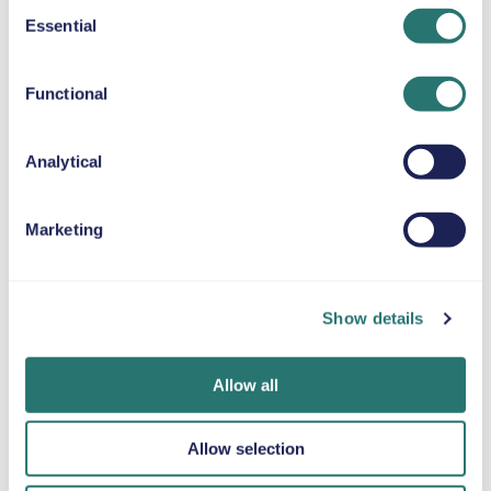
Consent
Essential
CUSCINO RIALZATO
Selection
Fino a 36 kg
Functional
CATENE DA NEVE
Analytical
Marketing
Fatto in un
App Movly
Ottieni la
lampo
Sblocca la
verifica online
comodità. Gestisci
Prenota la tua
Carica i tuoi
Show details
l’intero noleggio
auto in pochi
documenti
auto direttamente
minuti sul sito web
direttamente
dal tuo telefono
o sull’app Movly.
tramite l'app.
Allow all
con la nostra app.
Allow selection