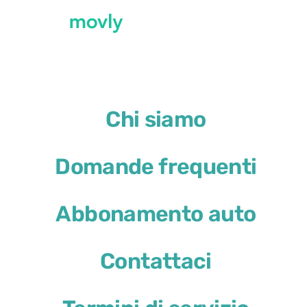
←
Tutte le auto disponibili all'aeroporto di 
Chi siamo
Noleggio Renault Megane 
Domande frequenti
Renault Megane Sport Toure
Abbonamento auto
o simile
Contattaci