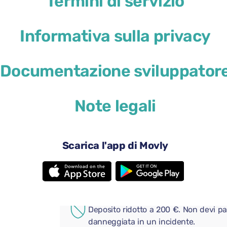
Termini di servizio
Informativa sulla privacy
Documentazione sviluppator
29 USD
da
al giorno
Note legali
4 porte
Cambio au
2 valigie grandi
Una piccol
Aria condizionata
Android A
Scarica l'app di Movly
Telecamera posteriore
Bluetooth
Aggiungi comodi extra al tuo
COPERTURA AGGIUNTIVA
Deposito ridotto a 200 €. Non devi pa
danneggiata in un incidente.