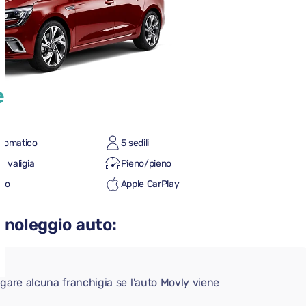
e
tomatico
5 sedili
a valigia
Pieno/pieno
uto
Apple CarPlay
 noleggio auto:
gare alcuna franchigia se l'auto Movly viene