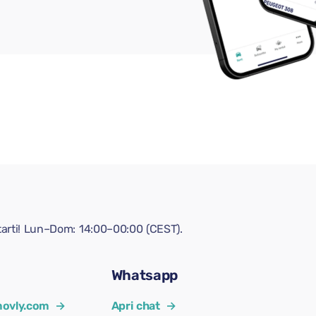
tarti! Lun–Dom: 14:00–00:00 (CEST).
Whatsapp
ovly.com
→
Apri chat
→