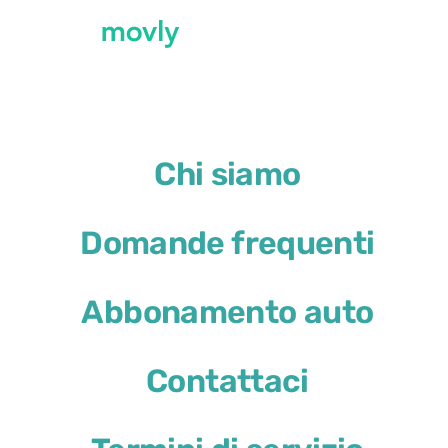
←
Tutte le auto disponibili all'aeroporto di 
Chi siamo
Noleggio Renault Megane 
Domande frequenti
Renault Megane Sport Toure
Abbonamento auto
o simile
Contattaci