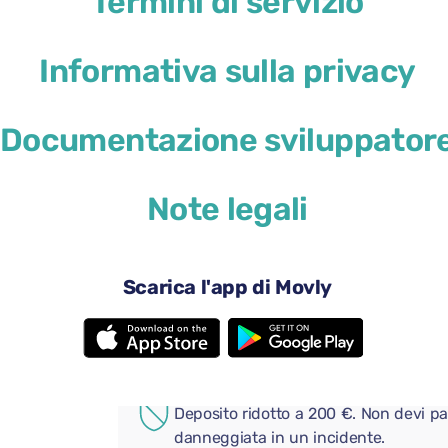
Termini di servizio
Informativa sulla privacy
Documentazione sviluppator
29 USD
da
al giorno
Note legali
4 porte
Cambio au
2 valigie grandi
Una piccol
Aria condizionata
Android A
Scarica l'app di Movly
Telecamera posteriore
Bluetooth
Aggiungi comodi extra al tuo
COPERTURA AGGIUNTIVA
Deposito ridotto a 200 €. Non devi pa
danneggiata in un incidente.