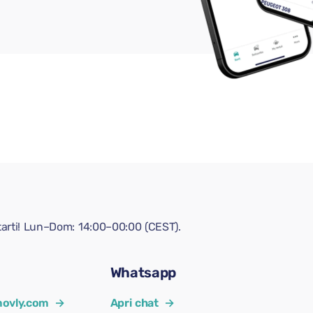
tarti! Lun–Dom: 14:00–00:00 (CEST).
Whatsapp
ovly.com
→
Apri chat
→