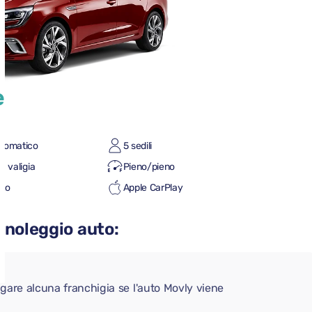
e
tomatico
5 sedili
a valigia
Pieno/pieno
uto
Apple CarPlay
 noleggio auto:
gare alcuna franchigia se l'auto Movly viene