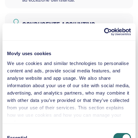
ad eccezione dell'Islanda.
CONDUCENTE AGGIUNTIVO
SEGGIOLINO NEONATO
Movly uses cookies
2,5–13 kg
We use cookies and similar technologies to personalise
content and ads, provide social media features, and
SEGGIOLINO PER BAMBINI
analyse website and app usage. We also share
9–18 kg
information about your use of our site with social media,
advertising, and analytics partners, who may combine it
with other data you’ve provided or that they’ve collected
SEGGIOLINO ALZABIMBO
from your use of their services. This section explains
15–36 kg
how we use cookies and how you can manage your
preferences.
CUSCINO RIALZATO
Consent
Essential