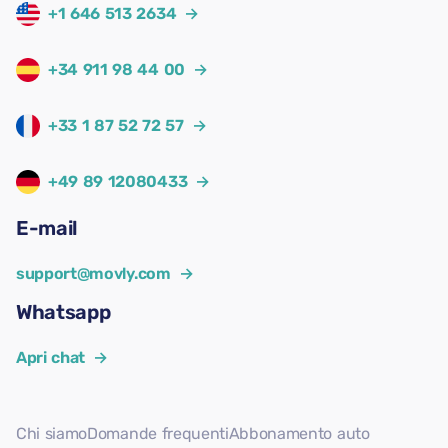
+1 646 513 2634
→
+34 911 98 44 00
→
+33 1 87 52 72 57
→
+49 89 12080433
→
E-mail
support@movly.com
→
Whatsapp
Apri chat
→
Chi siamo
Domande frequenti
Abbonamento auto