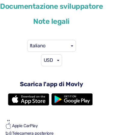
Documentazione sviluppatore
o simile
Note legali
Italiano
USD
41 USD
da
al giorno
4 porte
Cambio automatico
Scarica l'app di Movly
5 sedili
2 valigie grandi
Pieno/pieno
Aria condizionata
Android Auto
Apple CarPlay
Telecamera posteriore