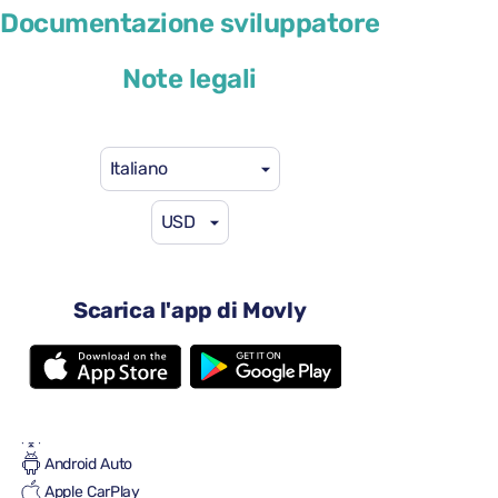
Documentazione sviluppatore
o simile
Note legali
Italiano
USD
46 USD
da
al giorno
4 porte
Cambio automatico
Scarica l'app di Movly
5 sedili
3 valigie grandi
Una piccola valigia
Pieno/pieno
Aria condizionata
Android Auto
Apple CarPlay