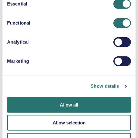
CUSCINO RIALZATO
Essential
Selection
Fino a 36 kg
Functional
CATENE DA NEVE
Analytical
Marketing
Fatto in un
App Movly
Ottieni la
lampo
Sblocca la
verifica online
comodità. Gestisci
Prenota la tua
Carica i tuoi
l’intero noleggio
auto in pochi
documenti
Show details
auto direttamente
minuti sul sito web
direttamente
dal tuo telefono
o sull’app Movly.
tramite l'app.
Allow all
con la nostra app.
Allow selection