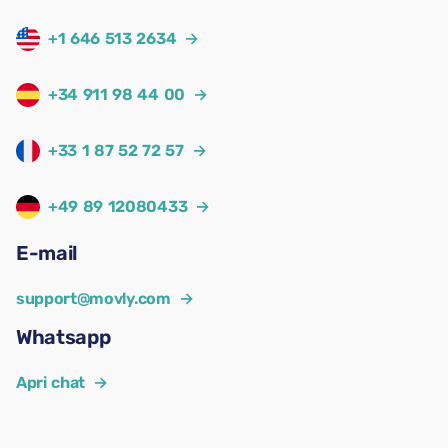
+1 646 513 2634
→
+34 911 98 44 00
→
+33 1 87 52 72 57
→
+49 89 12080433
→
E-mail
support@movly.com
→
Whatsapp
Apri chat
→