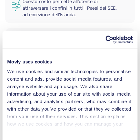
Questo costo permette all'utente di
attraversare i confini in tutti i Paesi del SEE,
ad eccezione dell'Islanda.
CONDUCENTE AGGIUNTIVO
Movly uses cookies
SEGGIOLINO NEONATO
2,5–13 kg
We use cookies and similar technologies to personalise
content and ads, provide social media features, and
analyse website and app usage. We also share
SEGGIOLINO PER BAMBINI
information about your use of our site with social media,
9–18 kg
advertising, and analytics partners, who may combine it
with other data you’ve provided or that they’ve collected
from your use of their services. This section explains
SEGGIOLINO ALZABIMBO
how we use cookies and how you can manage your
15–36 kg
preferences.