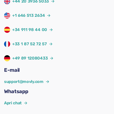
+44 20 3936 5033
→
+1 646 513 2634
→
+34 911 98 44 00
→
+33 1 87 52 72 57
→
+49 89 12080433
→
E-mail
support@movly.com
→
Whatsapp
Apri chat
→