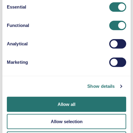
Consent
Essential
CUSCINO RIALZATO
Selection
Fino a 36 kg
Functional
CATENE DA NEVE
Analytical
Marketing
Fatto in un
App Movly
Ottieni la
lampo
Sblocca la
verifica online
comodità. Gestisci
Prenota la tua
Carica i tuoi
Show details
l’intero noleggio
auto in pochi
documenti
auto direttamente
minuti sul sito web
direttamente
dal tuo telefono
o sull’app Movly.
tramite l'app.
Allow all
con la nostra app.
Allow selection