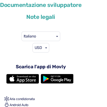
Cupra Formentor
Documentazione sviluppatore
o simile
Note legali
Italiano
USD
46 USD
da
al giorno
4 porte
Scarica l'app di Movly
Cambio automatico
5 sedili
2 valigie grandi
2 valigie piccole
Pieno/pieno
Aria condizionata
Android Auto