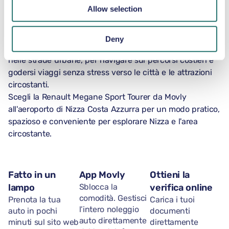
Allow selection
come la Renault Megane Sport Tourer offre flessibilità,
spazio extra e comfort per esplorare la Costa Azzurra. Il
suo design da station wagon, la trasmissione automatica
Deny
e l'efficienza della benzina la rendono facile da gestire
nelle strade urbane, per navigare sui percorsi costieri e
godersi viaggi senza stress verso le città e le attrazioni
circostanti.
Scegli la Renault Megane Sport Tourer da Movly
all'aeroporto di Nizza Costa Azzurra per un modo pratico,
spazioso e conveniente per esplorare Nizza e l'area
circostante.
Fatto in un
App Movly
Ottieni la
lampo
Sblocca la
verifica online
comodità. Gestisci
Prenota la tua
Carica i tuoi
l’intero noleggio
auto in pochi
documenti
auto direttamente
minuti sul sito web
direttamente