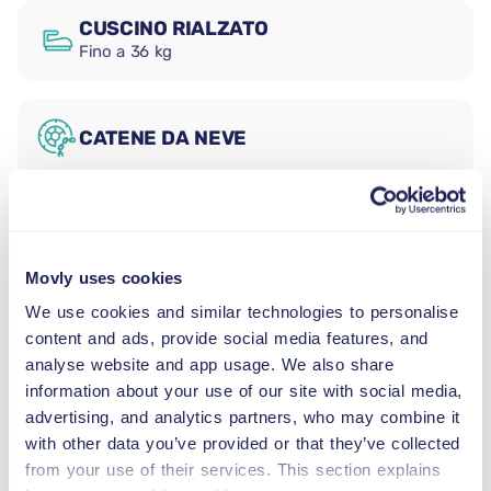
CUSCINO RIALZATO
Fino a 36 kg
CATENE DA NEVE
Noleggia un'auto station wagon automatica all'aeroporto
di Nizza Costa Azzurra, Nizza, da Movly. Inizia il tuo
viaggio a Nizza, Provenza-Alpi-Costa Azzurra, con la
pratica e spaziosa Renault Megane Sport Tourer. Questa
Movly uses cookies
station wagon automatica è una scelta eccellente per
We use cookies and similar technologies to personalise
piccole famiglie, coppie o gruppi di amici che
content and ads, provide social media features, and
necessitano di spazio extra per i bagagli senza
analyse website and app usage. We also share
sacrificare comfort e guidabilità. Con posti a sedere per
information about your use of our site with social media,
un massimo di cinque passeggeri, aria condizionata,
advertising, and analytics partners, who may combine it
alimentazione a benzina e GPS inclusi, la Megane Sport
with other data you’ve provided or that they’ve collected
Tourer rende la guida in città e i viaggi costieri più
from your use of their services. This section explains
lunghi facili e piacevoli.