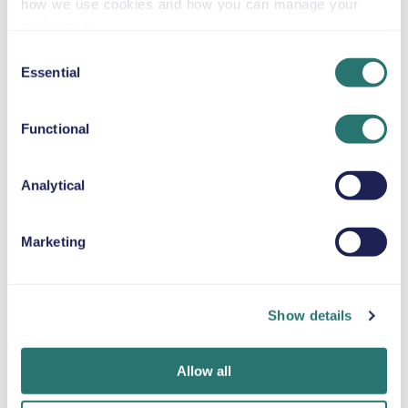
how we use cookies and how you can manage your
Le nostre attrazioni turistiche consigliate:
preferences.
Promenade des Anglais – Guida comodamente
Consent
lungo il famoso lungomare di Nizza con ampio
Essential
Selection
spazio per passeggeri e effetti personali.
Città Vecchia (Vieux Nice) – Parcheggia nelle
vicinanze ed esplora a piedi le stradine, i mercati e
Functional
l'architettura colorata.
Collina del Castello (Colline du Château) –
Analytical
Raggiungi in auto i punti panoramici con facilità e
spazio per i bagagli.
Penisola di Cap Ferrat – Perfetta per scenografici
Marketing
percorsi costieri e gite di un giorno a spiagge e
lussuose ville.
Monaco e Monte-Carlo – Ideale per una gita di un
Show details
giorno più lunga con spazio extra per passeggeri e
attrezzature.
Vale la pena noleggiare un'auto quando si visita Nizza?
Allow all
Sì, noleggiare un'auto a Nizza è molto vantaggioso.
Sebbene la città sia percorribile a piedi, avere un'auto