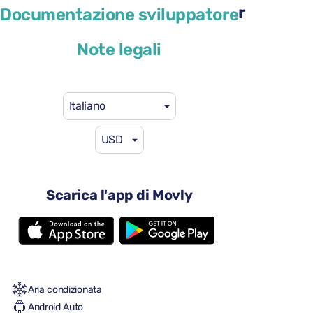
Renault Megane Sport Tourer
Documentazione sviluppatore
o simile
Note legali
Italiano
USD
29 USD
da
al giorno
4 porte
Scarica l'app di Movly
Cambio automatico
5 sedili
2 valigie grandi
Una piccola valigia
Pieno/pieno
Aria condizionata
Android Auto