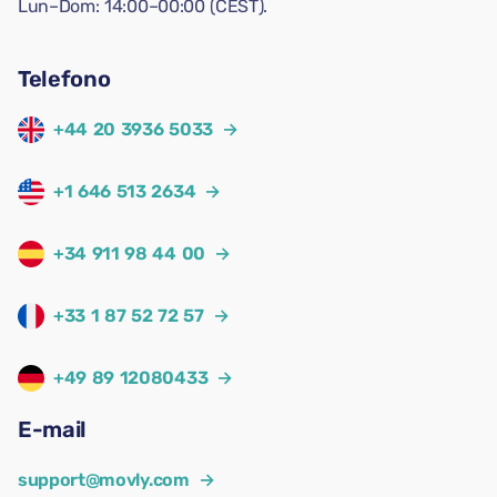
Lun–Dom: 14:00–00:00 (CEST).
Telefono
+44 20 3936 5033
→
+1 646 513 2634
→
+34 911 98 44 00
→
+33 1 87 52 72 57
→
+49 89 12080433
→
E-mail
support@movly.com
→