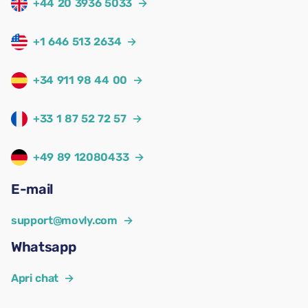
+44 20 3936 5033
→
+1 646 513 2634
→
+34 911 98 44 00
→
+33 1 87 52 72 57
→
+49 89 12080433
→
E-mail
support@movly.com
→
Whatsapp
Apri chat
→