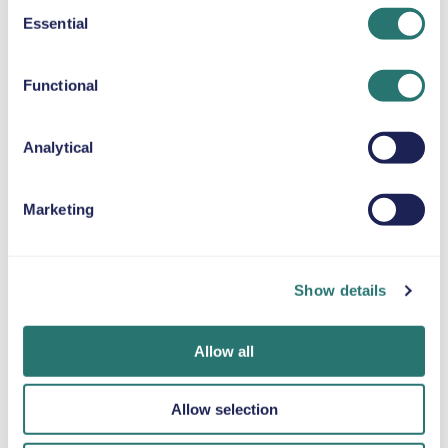
Consent
Essential
CUSCINO RIALZATO
Selection
Fino a 36 kg
Functional
CATENE DA NEVE
Analytical
Marketing
Fatto in un
App Movly
Ottieni la
lampo
Sblocca la
verifica online
comodità. Gestisci
Prenota la tua
Carica i tuoi
Show details
l’intero noleggio
auto in pochi
documenti
auto direttamente
minuti sul sito web
direttamente
dal tuo telefono
o sull’app Movly.
tramite l'app.
Allow all
con la nostra app.
Allow selection