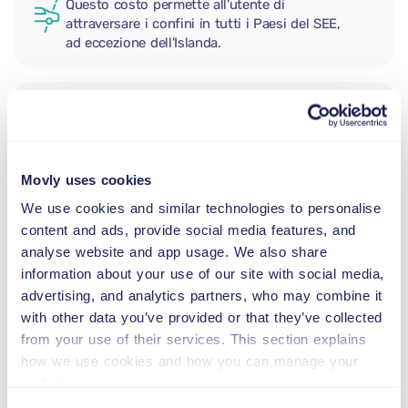
Questo costo permette all'utente di
attraversare i confini in tutti i Paesi del SEE,
ad eccezione dell'Islanda.
CONDUCENTE AGGIUNTIVO
Movly uses cookies
SEGGIOLINO NEONATO
2,5–13 kg
We use cookies and similar technologies to personalise
content and ads, provide social media features, and
analyse website and app usage. We also share
SEGGIOLINO PER BAMBINI
information about your use of our site with social media,
9–18 kg
advertising, and analytics partners, who may combine it
with other data you’ve provided or that they’ve collected
from your use of their services. This section explains
SEGGIOLINO ALZABIMBO
how we use cookies and how you can manage your
15–36 kg
preferences.