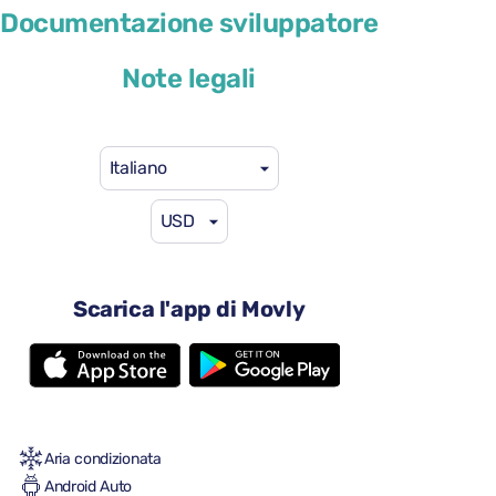
Skoda Karoq
Documentazione sviluppatore
o simile
Note legali
Italiano
USD
46 USD
da
al giorno
4 porte
Scarica l'app di Movly
Cambio automatico
5 sedili
3 valigie grandi
Una piccola valigia
Pieno/pieno
Aria condizionata
Android Auto