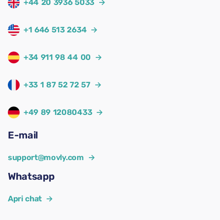
+44 20 3936 5033
→
+1 646 513 2634
→
+34 911 98 44 00
→
+33 1 87 52 72 57
→
+49 89 12080433
→
E-mail
support@movly.com
→
Whatsapp
Apri chat
→