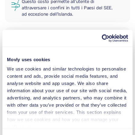
Questo costo permette all'utente di
attraversare i confini in tutti i Paesi del SEE,
ad eccezione dell'Islanda.
CONDUCENTE AGGIUNTIVO
Movly uses cookies
SEGGIOLINO NEONATO
2,5–13 kg
We use cookies and similar technologies to personalise
content and ads, provide social media features, and
analyse website and app usage. We also share
SEGGIOLINO PER BAMBINI
information about your use of our site with social media,
9–18 kg
advertising, and analytics partners, who may combine it
with other data you’ve provided or that they’ve collected
from your use of their services. This section explains
SEGGIOLINO ALZABIMBO
how we use cookies and how you can manage your
15–36 kg
preferences.