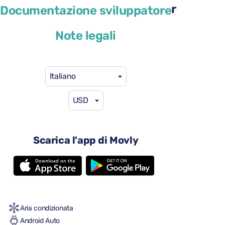
Renault Megane Sport Tourer
Documentazione sviluppatore
o simile
Note legali
Italiano
USD
29 USD
da
al giorno
4 porte
Scarica l'app di Movly
Cambio automatico
5 sedili
2 valigie grandi
Una piccola valigia
Pieno/pieno
Aria condizionata
Android Auto