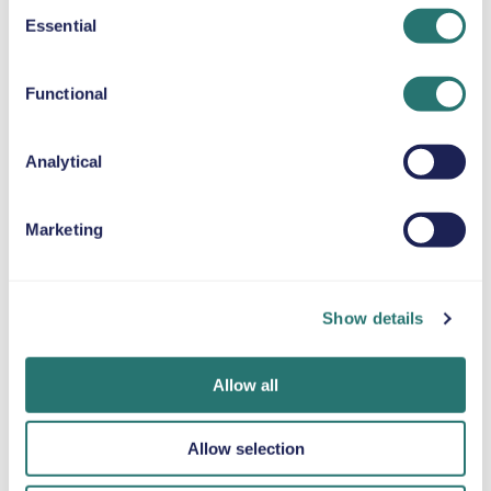
Consent
Essential
CUSCINO RIALZATO
Selection
Fino a 36 kg
Functional
CATENE DA NEVE
Analytical
Marketing
Fatto in un
App Movly
Ottieni la
lampo
Sblocca la
verifica online
comodità. Gestisci
Prenota la tua
Carica i tuoi
Show details
l’intero noleggio
auto in pochi
documenti
auto direttamente
minuti sul sito web
direttamente
dal tuo telefono
o sull’app Movly.
tramite l'app.
Allow all
con la nostra app.
Allow selection