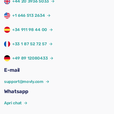
+44 20 3936 5033
→
+1 646 513 2634
→
+34 911 98 44 00
→
+33 1 87 52 72 57
→
+49 89 12080433
→
E-mail
support@movly.com
→
Whatsapp
Apri chat
→