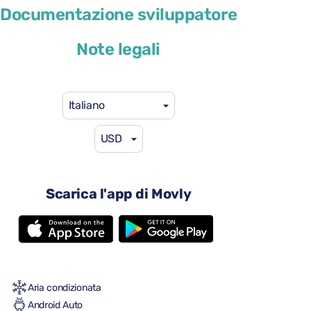
Kia Sportage
Documentazione sviluppatore
o simile
Note legali
Italiano
USD
46 USD
da
al giorno
4 porte
Scarica l'app di Movly
Cambio automatico
5 sedili
3 valigie grandi
Una piccola valigia
Pieno/pieno
Aria condizionata
Android Auto