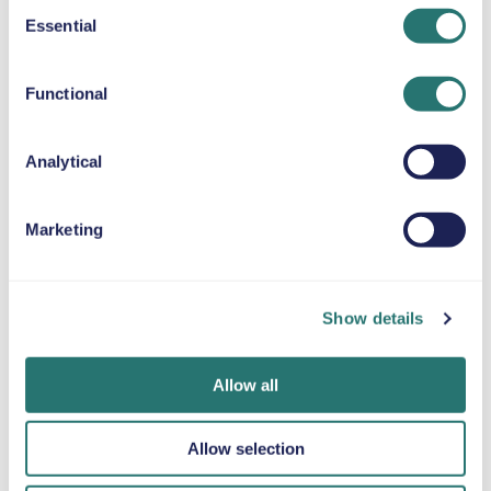
Consent
Essential
CUSCINO RIALZATO
Selection
Fino a 36 kg
Functional
CATENE DA NEVE
Analytical
Marketing
Fatto in un
App Movly
Ottieni la
lampo
Sblocca la
verifica online
comodità. Gestisci
Prenota la tua
Carica i tuoi
Show details
l’intero noleggio
auto in pochi
documenti
auto direttamente
minuti sul sito web
direttamente
dal tuo telefono
o sull’app Movly.
tramite l'app.
Allow all
con la nostra app.
Allow selection