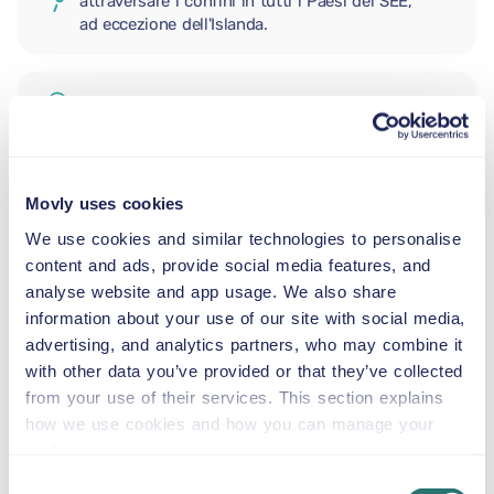
attraversare i confini in tutti i Paesi del SEE,
ad eccezione dell'Islanda.
CONDUCENTE AGGIUNTIVO
SEGGIOLINO NEONATO
Movly uses cookies
2,5–13 kg
We use cookies and similar technologies to personalise
content and ads, provide social media features, and
analyse website and app usage. We also share
SEGGIOLINO PER BAMBINI
information about your use of our site with social media,
9–18 kg
advertising, and analytics partners, who may combine it
with other data you’ve provided or that they’ve collected
SEGGIOLINO ALZABIMBO
from your use of their services. This section explains
15–36 kg
how we use cookies and how you can manage your
preferences.
Consent