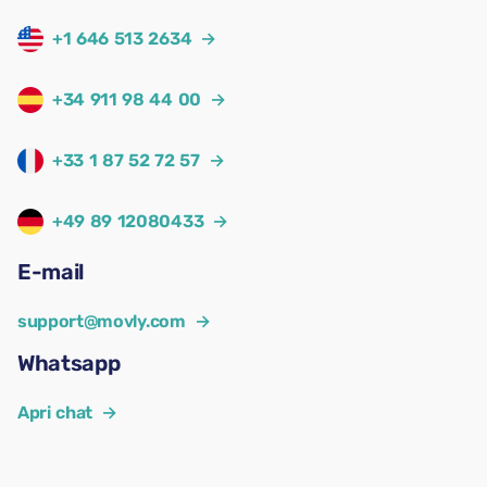
+1 646 513 2634
→
+34 911 98 44 00
→
+33 1 87 52 72 57
→
+49 89 12080433
→
E-mail
support@movly.com
→
Whatsapp
Apri chat
→