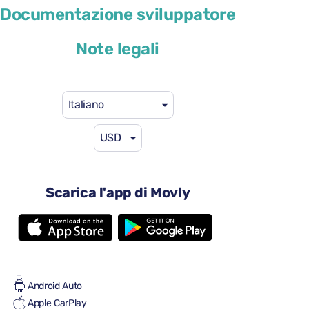
Cupra Leon Sportstourer
Documentazione sviluppatore
o simile
Note legali
Italiano
USD
41 USD
da
al giorno
4 porte
Scarica l'app di Movly
Cambio automatico
5 sedili
4 valigie grandi
Pieno/pieno
Aria condizionata
Android Auto
Apple CarPlay