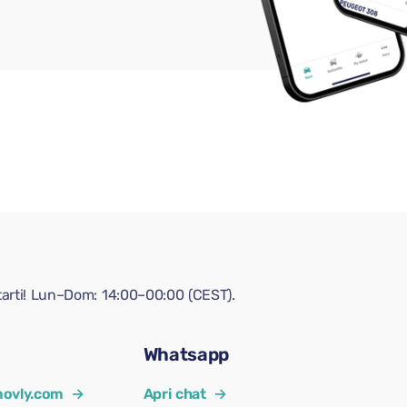
tarti! Lun–Dom: 14:00–00:00 (CEST).
Whatsapp
ovly.com
→
Apri chat
→