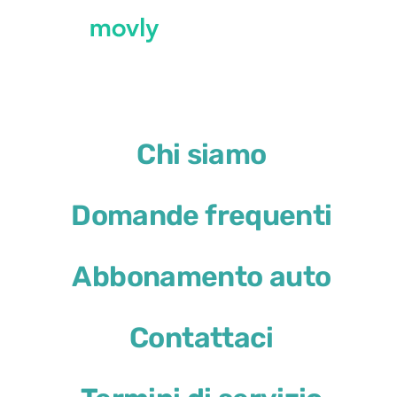
←
Tutte le auto disponibili all'aeroporto di M
Chi siamo
Noleggio Cupra Leon all’
Domande frequenti
Cupra Leon
Abbonamento auto
o simile
Contattaci