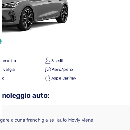
e
tomatico
5 sedili
a valigia
Pieno/pieno
uto
Apple CarPlay
 noleggio auto:
gare alcuna franchigia se l'auto Movly viene