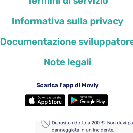
Termini di servizio
Informativa sulla privacy
Documentazione sviluppator
29 USD
da
al giorno
Note legali
4 porte
Cambio au
Una grande valigia
Una piccol
Aria condizionata
Android A
Scarica l'app di Movly
Telecamera posteriore
Bluetooth
Aggiungi comodi extra al tuo
COPERTURA AGGIUNTIVA
Deposito ridotto a 200 €. Non devi pa
danneggiata in un incidente.