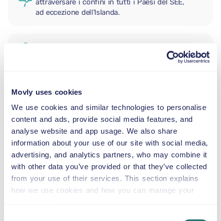
attraversare i confini in tutti i Paesi del SEE,
ad eccezione dell'Islanda.
CONDUCENTE AGGIUNTIVO
SEGGIOLINO NEONATO
Movly uses cookies
2,5–13 kg
We use cookies and similar technologies to personalise
content and ads, provide social media features, and
analyse website and app usage. We also share
SEGGIOLINO PER BAMBINI
information about your use of our site with social media,
9–18 kg
advertising, and analytics partners, who may combine it
with other data you’ve provided or that they’ve collected
SEGGIOLINO ALZABIMBO
from your use of their services. This section explains
15–36 kg
how we use cookies and how you can manage your
preferences.
Consent