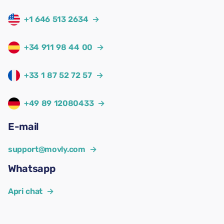
+1 646 513 2634
→
+34 911 98 44 00
→
+33 1 87 52 72 57
→
+49 89 12080433
→
E-mail
support@movly.com
→
Whatsapp
Apri chat
→