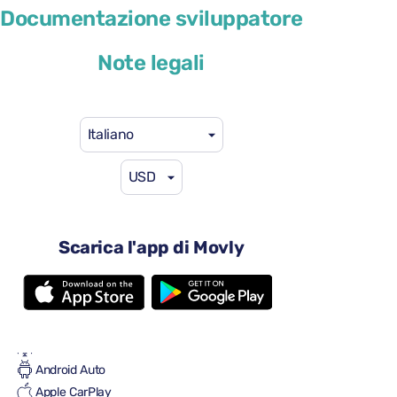
Documentazione sviluppatore
o simile
Note legali
Italiano
USD
41 USD
da
al giorno
4 porte
Cambio automatico
Scarica l'app di Movly
5 sedili
2 valigie grandi
Una piccola valigia
Pieno/pieno
Aria condizionata
Android Auto
Apple CarPlay